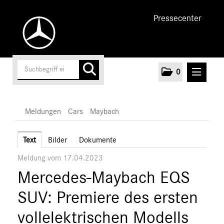
Pressecenter
0
MELDUNGEN
Meldungen
Cars
Maybach
Unternehmen
Text
Bilder
Dokumente
Meldung vom 17.04.2023
Cars
Mercedes-Maybach EQS
AMG
EQ
SUV: Premiere des ersten
Maybach
vollelektrischen Modells
S-Klasse