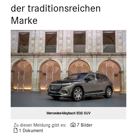
der traditionsreichen
Pullman
Mercedes-Benz
Marke
smart
G-Klasse
Vans
Marken & Produkte
MEDIA
ÜBER UNS
ANSPRECHPARTNER
Mercedes-Maybach EQS SUV
Zu dieser Meldung gibt es:
7 Bilder
1 Dokument