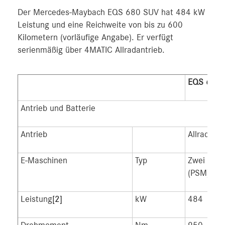
Der Mercedes-Maybach EQS 680 SUV hat 484 kW
Leistung und eine Reichweite von bis zu 600
Kilometern (vorläufige Angabe). Er verfügt
serienmäßig über 4MATIC Allradantrieb.
EQS 680
Antrieb und Batterie
Antrieb
Allrad
E-Maschinen
Typ
Zwei per
(PSM)
Leistung
[2]
kW
484