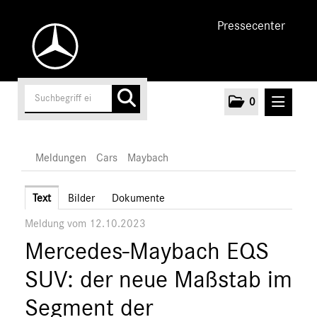
Pressecenter
0
MELDUNGEN
Meldungen
Cars
Maybach
Unternehmen
Text
Bilder
Dokumente
Meldung vom 12.10.2023
Cars
Mercedes-Maybach EQS
AMG
EQ
SUV: der neue Maßstab im
Maybach
Segment der
S-Klasse