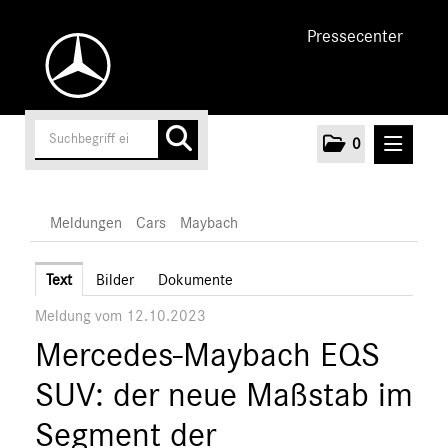
Pressecenter
0
MELDUNGEN
Meldungen
Cars
Maybach
Unternehmen
Text
Bilder
Dokumente
Meldung vom 12.10.2023
Cars
Mercedes-Maybach EQS
AMG
EQ
SUV: der neue Maßstab im
Maybach
Segment der
S-Klasse