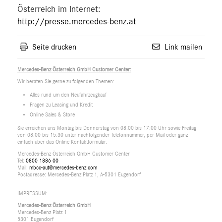
Österreich im Internet:
http://presse.mercedes-benz.at
Seite drucken
Link mailen
Mercedes-Benz Österreich GmbH Customer Center:
Wir beraten Sie gerne zu folgenden Themen:
Alles rund um den Neufahrzeugkauf
Fragen zu Leasing und Kredit
Online Sales & Store
Sie erreichen uns Montag bis Donnerstag von 08:00 bis 17:00 Uhr sowie Freitag
von 08:00 bis 15:30 unter nachfolgender Telefonnummer, per Mail oder ganz
einfach über das Online Kontaktformular.
Mercedes-Benz Österreich GmbH Customer Center
Tel:
0800 1886 00
Mail:
mbcc-aut@mercedes-benz.com
Postadresse: Mercedes-Benz Platz 1, A-5301 Eugendorf
IMPRESSUM:
Mercedes-Benz Österreich GmbH
Mercedes-Benz Platz 1
5301 Eugendorf