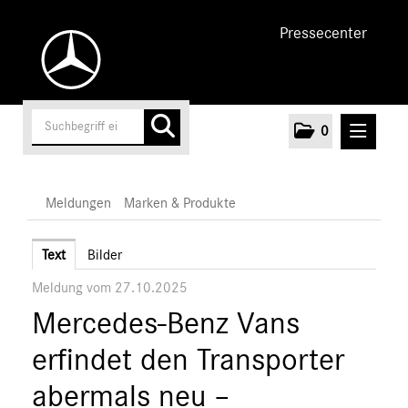
Pressecenter
0
MELDUNGEN
Meldungen
Marken & Produkte
Unternehmen
Text
Bilder
Meldung vom 27.10.2025
Cars
Mercedes-Benz Vans
Vans
Marken & Produkte
erfindet den Transporter
MEDIA
abermals neu –