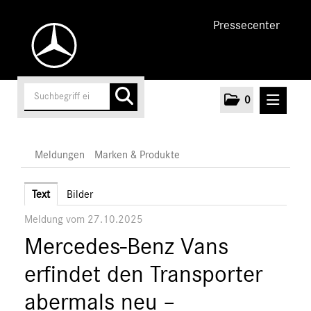
Pressecenter
0
MELDUNGEN
Meldungen
Marken & Produkte
Unternehmen
Text
Bilder
Meldung vom 27.10.2025
Cars
Mercedes-Benz Vans
Vans
Marken & Produkte
erfindet den Transporter
MEDIA
abermals neu –