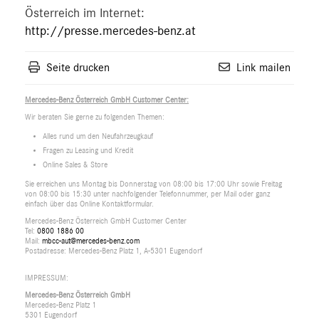
Österreich im Internet:
http://presse.mercedes-benz.at
Seite drucken
Link mailen
Mercedes-Benz Österreich GmbH Customer Center:
Wir beraten Sie gerne zu folgenden Themen:
Alles rund um den Neufahrzeugkauf
Fragen zu Leasing und Kredit
Online Sales & Store
Sie erreichen uns Montag bis Donnerstag von 08:00 bis 17:00 Uhr sowie Freitag
von 08:00 bis 15:30 unter nachfolgender Telefonnummer, per Mail oder ganz
einfach über das Online Kontaktformular.
Mercedes-Benz Österreich GmbH Customer Center
Tel:
0800 1886 00
Mail:
mbcc-aut@mercedes-benz.com
Postadresse: Mercedes-Benz Platz 1, A-5301 Eugendorf
IMPRESSUM:
Mercedes-Benz Österreich GmbH
Mercedes-Benz Platz 1
5301 Eugendorf