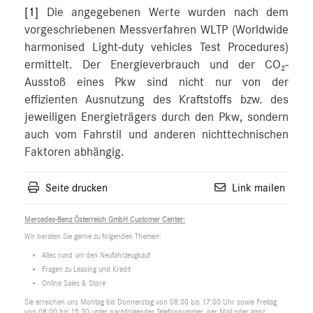
[1]
Die angegebenen Werte wurden nach dem
vorgeschriebenen Messverfahren WLTP (Worldwide
harmonised Light-duty vehicles Test Procedures)
ermittelt. Der Energieverbrauch und der CO₂-
Ausstoß eines Pkw sind nicht nur von der
effizienten Ausnutzung des Kraftstoffs bzw. des
jeweiligen Energieträgers durch den Pkw, sondern
auch vom Fahrstil und anderen nichttechnischen
Faktoren abhängig.
Seite drucken
Link mailen
Mercedes-Benz Österreich GmbH Customer Center:
Wir beraten Sie gerne zu folgenden Themen:
Alles rund um den Neufahrzeugkauf
Fragen zu Leasing und Kredit
Online Sales & Store
Sie erreichen uns Montag bis Donnerstag von 08:00 bis 17:00 Uhr sowie Freitag
von 08:00 bis 15:30 unter nachfolgender Telefonnummer, per Mail oder ganz