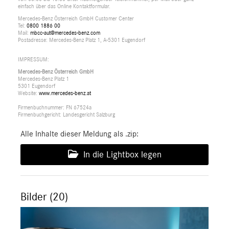
einfach über das Online Kontaktformular.
Mercedes-Benz Österreich GmbH Customer Center
Tel:
0800 1886 00
Mail:
mbcc-aut@mercedes-benz.com
Postadresse: Mercedes-Benz Platz 1, A-5301 Eugendorf
IMPRESSUM:
Mercedes-Benz Österreich GmbH
Mercedes-Benz Platz 1
5301 Eugendorf
Website:
www.mercedes-benz.at
Firmenbuchnummer: FN 67524a
Firmenbuchgericht: Landesgericht Salzburg
Alle Inhalte dieser Meldung als .zip:
In die Lightbox legen
Bilder (20)