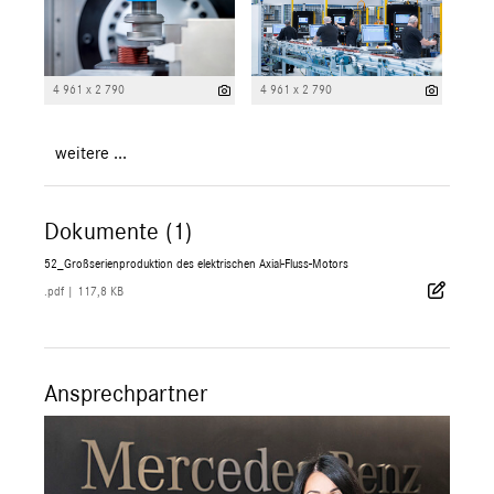
4 961 x 2 790
4 961 x 2 790
weitere ...
Dokumente (1)
52_Großserienproduktion des elektrischen Axial-Fluss-Motors
.pdf
|
117,8 KB
Ansprechpartner