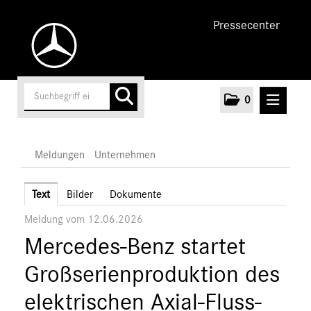
Pressecenter
0
MELDUNGEN
Meldungen
Unternehmen
Unternehmen
Text
Bilder
Dokumente
Meldung vom 12.06.2026
Marken & Produkte
Mercedes-Benz startet
MEDIA
Großserienproduktion des
ÜBER UNS
elektrischen Axial-Fluss-
ANSPRECHPARTNER