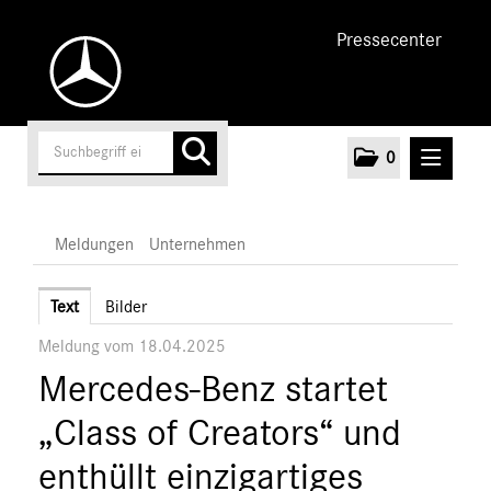
Pressecenter
0
MELDUNGEN
Meldungen
Unternehmen
Unternehmen
Text
Bilder
Meldung vom 18.04.2025
Marken & Produkte
Mercedes-Benz startet
MEDIA
„Class of Creators“ und
ÜBER UNS
enthüllt einzigartiges
ANSPRECHPARTNER