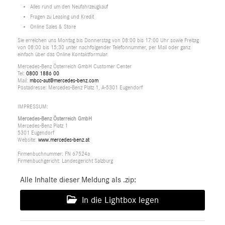
Alles rund um den Neufahrzeugkauf
Fragen zu Leasing und Kredit
Online Sales & Store
Sie erreichen uns Montag bis Donnerstag von 08:00 bis 17:00 Uhr sowie Freitag
von 08:00 bis 15:30 unter nachfolgender Telefonnummer, per Mail oder ganz
einfach über das Online Kontaktformular.
Mercedes-Benz Österreich GmbH Customer Center
Tel:
0800 1886 00
Mail:
mbcc-aut@mercedes-benz.com
Postadresse: Mercedes-Benz Platz 1, A-5301 Eugendorf
IMPRESSUM:
Mercedes-Benz Österreich GmbH
Mercedes-Benz Platz 1
5301 Eugendorf
Website:
www.mercedes-benz.at
Firmenbuchnummer: FN 67524a
Firmenbuchgericht: Landesgericht Salzburg
Alle Inhalte dieser Meldung als .zip:
In die Lightbox legen