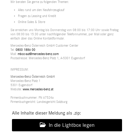
Wir beraten Sie gerne zu folgenden Themen:
Alles rund um den Neufahrzeugkauf
Fragen zu Leasing und Kredit
Online Sales & Store
Sie erreichen uns Montag bis Donnerstag von 08:00 bis 17:00 Uhr sowie Freitag
von 08:00 bis 15:30 unter nachfolgender Telefonnummer, per Mail oder ganz
einfach über das Online Kontaktformular.
Mercedes-Benz Österreich GmbH Customer Center
Tel:
0800 1886 00
Mail:
mbcc-aut@mercedes-benz.com
Postadresse: Mercedes-Benz Platz 1, A-5301 Eugendorf
IMPRESSUM:
Mercedes-Benz Österreich GmbH
Mercedes-Benz Platz 1
5301 Eugendorf
Website:
www.mercedes-benz.at
Firmenbuchnummer: FN 67524a
Firmenbuchgericht: Landesgericht Salzburg
Alle Inhalte dieser Meldung als .zip:
In die Lightbox legen