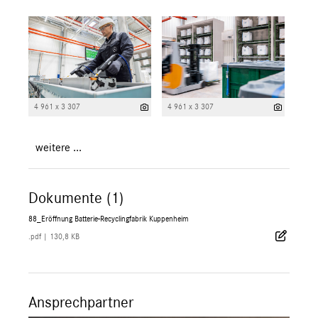
4 961 x 3 307
4 961 x 3 307
weitere ...
Dokumente (1)
88_Eröffnung Batterie-Recyclingfabrik Kuppenheim
.pdf
|
130,8 KB
Ansprechpartner