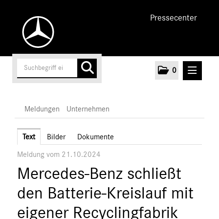
Pressecenter
0
MELDUNGEN
Meldungen
Unternehmen
Unternehmen
Text
Bilder
Dokumente
Meldung vom 21.10.2024
Marken & Produkte
Mercedes-Benz schließt
MEDIA
den Batterie-Kreislauf mit
ÜBER UNS
eigener Recyclingfabrik
ANSPRECHPARTNER