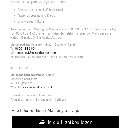
Wir beraten Sie gerne zu folgenden Themen:
Alles rund um den Neufahrzeugkauf
Fragen zu Leasing und Kredit
Online Sales & Store
Sie erreichen uns Montag bis Donnerstag von 08:00 bis 17:00 Uhr sowie Freitag
von 08:00 bis 15:30 unter nachfolgender Telefonnummer, per Mail oder ganz
einfach über das Online Kontaktformular.
Mercedes-Benz Österreich GmbH Customer Center
Tel:
0800 1886 00
Mail:
mbcc-aut@mercedes-benz.com
Postadresse: Mercedes-Benz Platz 1, A-5301 Eugendorf
IMPRESSUM:
Mercedes-Benz Österreich GmbH
Mercedes-Benz Platz 1
5301 Eugendorf
Website:
www.mercedes-benz.at
Firmenbuchnummer: FN 67524a
Firmenbuchgericht: Landesgericht Salzburg
Alle Inhalte dieser Meldung als .zip:
In die Lightbox legen