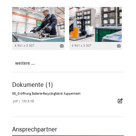
4 961 x 3 307
4 961 x 3 307
weitere ...
Dokumente (1)
88_Eröffnung Batterie-Recyclingfabrik Kuppenheim
.pdf
|
130,8 KB
Ansprechpartner