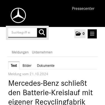
Pressecenter
0
MELDUNGEN
Meldungen
Unternehmen
Unternehmen
Text
Bilder
Dokumente
Meldung vom 21.10.2024
Marken & Produkte
Mercedes-Benz schließt
MEDIA
den Batterie-Kreislauf mit
ÜBER UNS
eigener Recyclingfabrik
ANSPRECHPARTNER