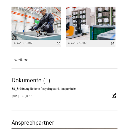
4 961 x 3 307
4 961 x 3 307
weitere ...
Dokumente (1)
88_Eröffnung Batterie-Recyclingfabrik Kuppenheim
.pdf
|
130,8 KB
Ansprechpartner