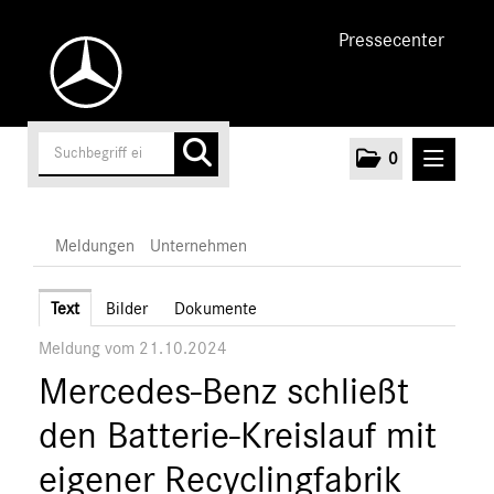
Pressecenter
0
MELDUNGEN
Meldungen
Unternehmen
Unternehmen
Text
Bilder
Dokumente
Meldung vom 21.10.2024
Marken & Produkte
Mercedes-Benz schließt
MEDIA
den Batterie-Kreislauf mit
ÜBER UNS
eigener Recyclingfabrik
ANSPRECHPARTNER