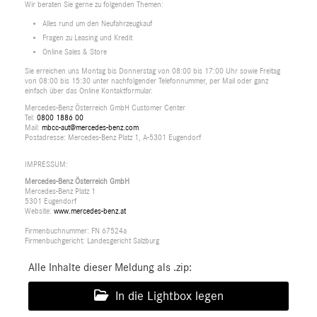
Wir beraten Sie gerne zu folgenden Themen:
Alles rund um den Neufahrzeugkauf
Fragen zu Leasing und Kredit
Online Sales & Store
Sie erreichen uns Montag bis Donnerstag von 08:00 bis 17:00 Uhr sowie Freitag
von 08:00 bis 15:30 unter nachfolgender Telefonnummer, per Mail oder ganz
einfach über das Online Kontaktformular.
Mercedes-Benz Österreich GmbH Customer Center
Tel:
0800 1886 00
Mail:
mbcc-aut@mercedes-benz.com
Postadresse: Mercedes-Benz Platz 1, A-5301 Eugendorf
IMPRESSUM:
Mercedes-Benz Österreich GmbH
Mercedes-Benz Platz 1
5301 Eugendorf
Website:
www.mercedes-benz.at
Firmenbuchnummer: FN 67524a
Firmenbuchgericht: Landesgericht Salzburg
Alle Inhalte dieser Meldung als .zip:
In die Lightbox legen