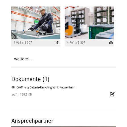
4 961 x 3 307
4 961 x 3 307
weitere ...
Dokumente (1)
88_Eröffnung Batterie-Recyclingfabrik Kuppenheim
.pdf
|
130,8 KB
Ansprechpartner