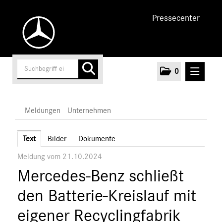
Pressecenter
0
MELDUNGEN
Meldungen
Unternehmen
Unternehmen
Text
Bilder
Dokumente
Meldung vom 21.10.2024
Marken & Produkte
Mercedes-Benz schließt
MEDIA
den Batterie-Kreislauf mit
ÜBER UNS
eigener Recyclingfabrik
ANSPRECHPARTNER