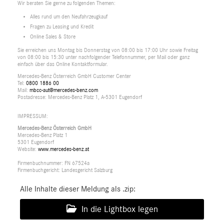
Wir beraten Sie gerne zu folgenden Themen:
Alles rund um den Neufahrzeugkauf
Fragen zu Leasing und Kredit
Online Sales & Store
Sie erreichen uns Montag bis Donnerstag von 08:00 bis 17:00 Uhr sowie Freitag
von 08:00 bis 15:30 unter nachfolgender Telefonnummer, per Mail oder ganz
einfach über das Online Kontaktformular.
Mercedes-Benz Österreich GmbH Customer Center
Tel:
0800 1886 00
Mail:
mbcc-aut@mercedes-benz.com
Postadresse: Mercedes-Benz Platz 1, A-5301 Eugendorf
IMPRESSUM:
Mercedes-Benz Österreich GmbH
Mercedes-Benz Platz 1
5301 Eugendorf
Website:
www.mercedes-benz.at
Firmenbuchnummer: FN 67524a
Firmenbuchgericht: Landesgericht Salzburg
Alle Inhalte dieser Meldung als .zip:
In die Lightbox legen