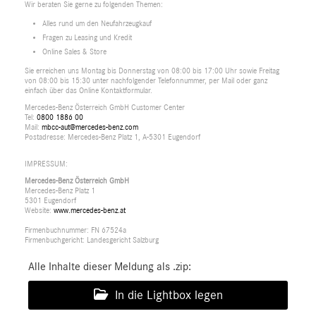
Wir beraten Sie gerne zu folgenden Themen:
Alles rund um den Neufahrzeugkauf
Fragen zu Leasing und Kredit
Online Sales & Store
Sie erreichen uns Montag bis Donnerstag von 08:00 bis 17:00 Uhr sowie Freitag
von 08:00 bis 15:30 unter nachfolgender Telefonnummer, per Mail oder ganz
einfach über das Online Kontaktformular.
Mercedes-Benz Österreich GmbH Customer Center
Tel:
0800 1886 00
Mail:
mbcc-aut@mercedes-benz.com
Postadresse: Mercedes-Benz Platz 1, A-5301 Eugendorf
IMPRESSUM:
Mercedes-Benz Österreich GmbH
Mercedes-Benz Platz 1
5301 Eugendorf
Website:
www.mercedes-benz.at
Firmenbuchnummer: FN 67524a
Firmenbuchgericht: Landesgericht Salzburg
Alle Inhalte dieser Meldung als .zip:
In die Lightbox legen