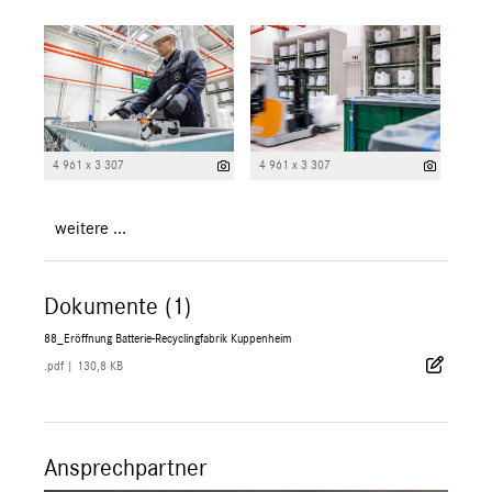
4 961 x 3 307
4 961 x 3 307
weitere ...
Dokumente (1)
88_Eröffnung Batterie-Recyclingfabrik Kuppenheim
.pdf
|
130,8 KB
Ansprechpartner