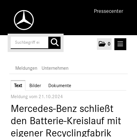
Pressecenter
0
MELDUNGEN
Meldungen
Unternehmen
Unternehmen
Text
Bilder
Dokumente
Meldung vom 21.10.2024
Marken & Produkte
Mercedes-Benz schließt
MEDIA
den Batterie-Kreislauf mit
ÜBER UNS
eigener Recyclingfabrik
ANSPRECHPARTNER