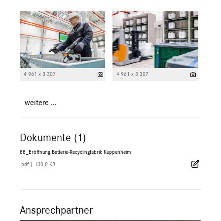
4 961 x 3 307
4 961 x 3 307
weitere ...
Dokumente (1)
88_Eröffnung Batterie-Recyclingfabrik Kuppenheim
.pdf
|
130,8 KB
Ansprechpartner