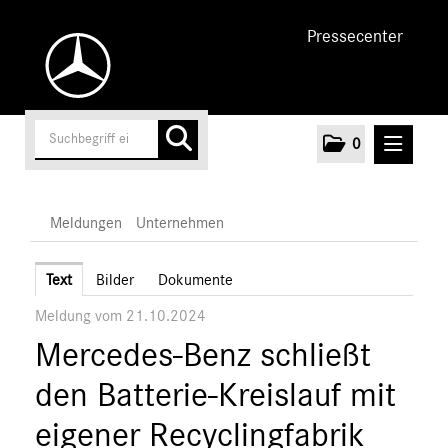
Pressecenter
0
MELDUNGEN
Meldungen
Unternehmen
Unternehmen
Text
Bilder
Dokumente
Meldung vom 21.10.2024
Marken & Produkte
Mercedes-Benz schließt
MEDIA
den Batterie-Kreislauf mit
ÜBER UNS
eigener Recyclingfabrik
ANSPRECHPARTNER