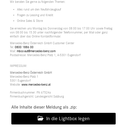
Wir beraten Sie gerne zu folgenden Themen:
Alles rund um den Neufahrzeugkauf
Fragen zu Leasing und Kredit
Online Sales & Store
Sie erreichen uns Montag bis Donnerstag von 08:00 bis 17:00 Uhr sowie Freitag
von 08:00 bis 15:30 unter nachfolgender Telefonnummer, per Mail oder ganz
einfach über das Online Kontaktformular.
Mercedes-Benz Österreich GmbH Customer Center
Tel:
0800 1886 00
Mail:
mbcc-aut@mercedes-benz.com
Postadresse: Mercedes-Benz Platz 1, A-5301 Eugendorf
IMPRESSUM:
Mercedes-Benz Österreich GmbH
Mercedes-Benz Platz 1
5301 Eugendorf
Website:
www.mercedes-benz.at
Firmenbuchnummer: FN 67524a
Firmenbuchgericht: Landesgericht Salzburg
Alle Inhalte dieser Meldung als .zip:
In die Lightbox legen