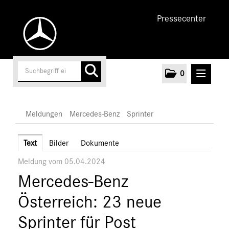
Pressecenter
0
MELDUNGEN
Meldungen
Mercedes-Benz
Sprinter
Unternehmen
Text
Bilder
Dokumente
Meldung vom 05.04.2024
Cars
Mercedes-Benz
Vans
Mercedes-Benz
Österreich: 23 neue
Citan
Sprinter für Post
Vito