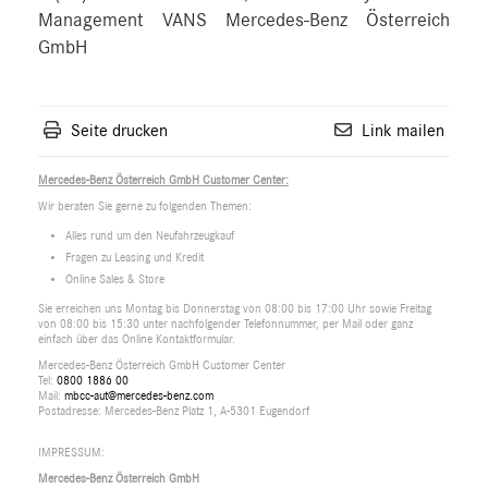
Management VANS Mercedes-Benz Österreich
GmbH
Seite drucken
Link mailen
Mercedes-Benz Österreich GmbH Customer Center:
Wir beraten Sie gerne zu folgenden Themen:
Alles rund um den Neufahrzeugkauf
Fragen zu Leasing und Kredit
Online Sales & Store
Sie erreichen uns Montag bis Donnerstag von 08:00 bis 17:00 Uhr sowie Freitag
von 08:00 bis 15:30 unter nachfolgender Telefonnummer, per Mail oder ganz
einfach über das Online Kontaktformular.
Mercedes-Benz Österreich GmbH Customer Center
Tel:
0800 1886 00
Mail:
mbcc-aut@mercedes-benz.com
Postadresse: Mercedes-Benz Platz 1, A-5301 Eugendorf
IMPRESSUM:
Mercedes-Benz Österreich GmbH