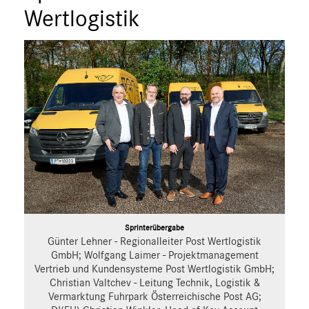
Marco Polo
Wertlogistik
X-Klasse
Sprinter
eVito
EQV
V-Klasse
VLE
EQ
Marken & Produkte
MEDIA
ÜBER UNS
Sprinterübergabe
Günter Lehner - Regionalleiter Post Wertlogistik
ANSPRECHPARTNER
GmbH; Wolfgang Laimer - Projektmanagement
Vertrieb und Kundensysteme Post Wertlogistik GmbH;
Christian Valtchev - Leitung Technik, Logistik &
Vermarktung Fuhrpark Österreichische Post AG;