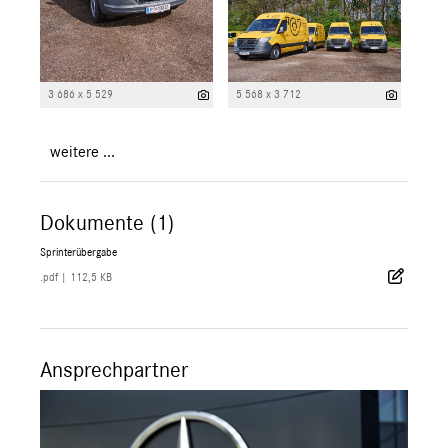
3 686 x 5 529
5 568 x 3 712
weitere ...
Dokumente (1)
Sprinterübergabe
.pdf
|
112,5 KB
Ansprechpartner