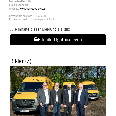
Mercedes-Benz Platz 1
5301 Eugendorf
Website:
www.mercedes-benz.at
Firmenbuchnummer: FN 67524a
Firmenbuchgericht: Landesgericht Salzburg
Alle Inhalte dieser Meldung als .zip:
In die Lightbox legen
Bilder (7)