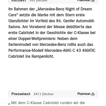
Kurztext
Plaintext
393 Zeichen
V-Klasse
Im Rahmen der „Mercedes-Benz Night of Dream
smart
Cars“ setzte die Marke mit dem Stern erste
G-Klasse
Glanzlichter im Vorfeld des 86. Genfer Automobil-
Vans
Salons. Am Vorabend der Messe debütierte das
erste Cabriolet in der Geschichte der C-Klasse bei
Marken & Produkte
einer Doppel-Weltpremiere: Neben dem
MEDIA
Serienmodell von Mercedes-Benz rollte auch das
Performance-Modell Mercedes-AMG C 43 4MATIC
ÜBER UNS
Cabriolet ins Rampenlicht.
ANSPRECHPARTNER
Pressetext
Plaintext
2411 Zeichen
„
Mit dem C-Klasse Cabriolet runden wir die