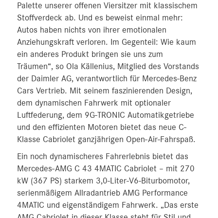
Palette unserer offenen Viersitzer mit klassischem
Stoffverdeck ab. Und es beweist einmal mehr:
Autos haben nichts von ihrer emotionalen
Anziehungskraft verloren. Im Gegenteil: Wie kaum
ein anderes Produkt bringen sie uns zum
Träumen“, so Ola Källenius, Mitglied des Vorstands
der Daimler AG, verantwortlich für Mercedes-Benz
Cars Vertrieb. Mit seinem faszinierenden Design,
dem dynamischen Fahrwerk mit optionaler
Luftfederung, dem 9G-TRONIC Automatikgetriebe
und den effizienten Motoren bietet das neue C-
Klasse Cabriolet ganzjährigen Open-Air-Fahrspaß.
Ein noch dynamischeres Fahrerlebnis bietet das
Mercedes-AMG C 43 4MATIC Cabriolet – mit 270
kW (367 PS) starkem 3,0-Liter-V6-Biturbomotor,
serien­mäßigem Allradantrieb AMG Performance
4MATIC und eigenständigem Fahrwerk. „Das erste
AMG Cabriolet in dieser Klasse steht für Stil und