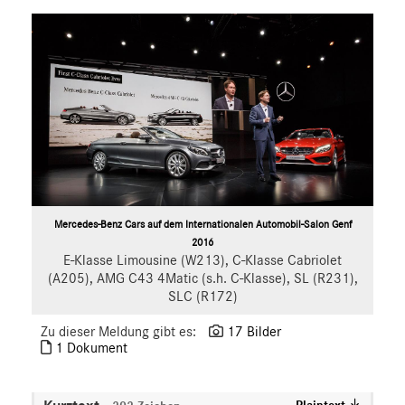
A-Klasse
B-Klasse
C-Klasse
E-Klasse
E-Klasse T-Modell
CLA
CLS
G-Klasse
GLA
Mercedes-Benz Cars auf dem Internationalen Automobil-Salon Genf
2016
GLC
E-Klasse Limousine (W213), C-Klasse Cabriolet
S-Klasse
(A205), AMG C43 4Matic (s.h. C-Klasse), SL (R231),
SLC
SLC (R172)
SL
Zu dieser Meldung gibt es:
17 Bilder
GLS
1 Dokument
GLB
GLE