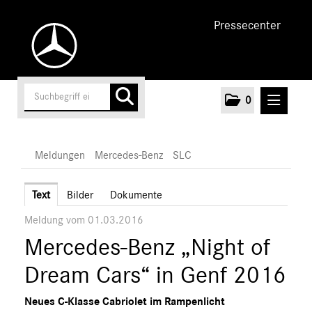
Pressecenter
0
MELDUNGEN
Meldungen
Mercedes-Benz
SLC
Unternehmen
Text
Bilder
Dokumente
Meldung vom 01.03.2016
Cars
Mercedes-Benz „Night of
AMG
EQ
Dream Cars“ in Genf 2016
Maybach
Neues C-Klasse Cabriolet im Rampenlicht
Mercedes-Benz