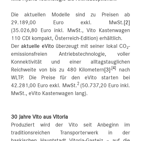
Die aktuellen Modelle sind zu Preisen ab
29.189,00 Euro exkl. MwSt.
[2]
(35.026,80 Euro inkl. MwSt., Vito Kastenwagen
110 CDI kompakt, Österreich-Edition) erhältlich.
Der
aktuelle eVito
überzeugt mit seiner lokal CO₂-
emissionsfreien Antriebstechnologie, voller
Konnektivität und einer alltagstauglichen
,
[4]
Reichweite von bis zu 480 Kilometern
[3]
nach
WLTP. Die Preise für den eVito starten bei
2
42.281,00 Euro exkl. MwSt.
(50.737,20 Euro inkl.
MwSt., eVito Kastenwagen lang).
30 Jahre Vito aus Vitoria
Produziert wird der Vito seit Anbeginn im
traditionsreichen Transporterwerk in der
baskischen Hauptstadt Vitoria-Gasteiz – auf die