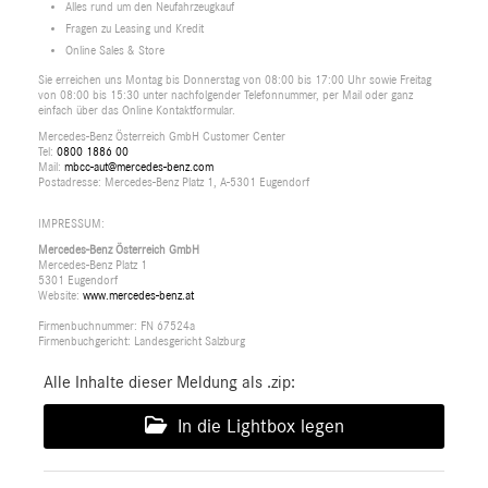
Alles rund um den Neufahrzeugkauf
Fragen zu Leasing und Kredit
Online Sales & Store
Sie erreichen uns Montag bis Donnerstag von 08:00 bis 17:00 Uhr sowie Freitag
von 08:00 bis 15:30 unter nachfolgender Telefonnummer, per Mail oder ganz
einfach über das Online Kontaktformular.
Mercedes-Benz Österreich GmbH Customer Center
Tel:
0800 1886 00
Mail:
mbcc-aut@mercedes-benz.com
Postadresse: Mercedes-Benz Platz 1, A-5301 Eugendorf
IMPRESSUM:
Mercedes-Benz Österreich GmbH
Mercedes-Benz Platz 1
5301 Eugendorf
Website:
www.mercedes-benz.at
Firmenbuchnummer: FN 67524a
Firmenbuchgericht: Landesgericht Salzburg
Alle Inhalte dieser Meldung als .zip:
In die Lightbox legen