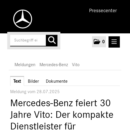
Pressecenter
0
MELDUNGEN
Meldungen
Mercedes-Benz
Vito
Unternehmen
Text
Bilder
Dokumente
Meldung vom 28.07.2025
Cars
Mercedes-Benz feiert 30
Vans
Mercedes-Benz
Jahre Vito: Der kompakte
Citan
Dienstleister für
Vito