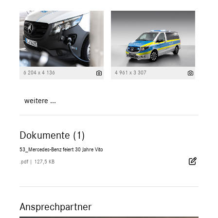
6 204 x 4 136
4 961 x 3 307
weitere ...
Dokumente (1)
53_Mercedes-Benz feiert 30 Jahre Vito
.pdf
|
127,5 KB
Ansprechpartner