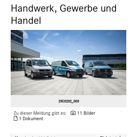
Marco Polo
Handwerk, Gewerbe und
X-Klasse
Handel
Sprinter
eVito
EQV
V-Klasse
VLE
EQ
Marken & Produkte
MEDIA
ÜBER UNS
25C0202_003
ANSPRECHPARTNER
Zu dieser Meldung gibt es:
11 Bilder
1 Dokument