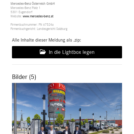
Mercedes-Benz Österreich GmbH
Mercedes-Benz Platz 1
5301 Eugendorf
Website:
www.mercedes-benz.at
Firmenbuchnummer: FN 67524a
Firmenbuchgericht: Landesgericht Salzburg
Alle Inhalte dieser Meldung als .zip:
In die Lightbox legen
Bilder (5)