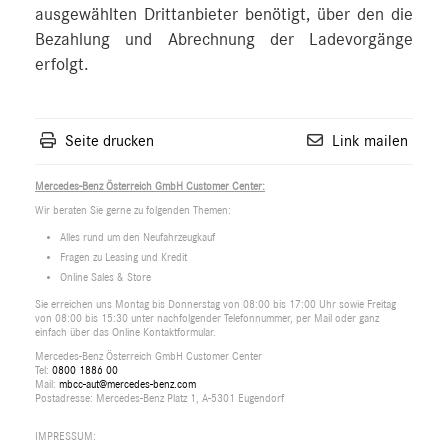
ausgewählten Drittanbieter benötigt, über den die
Bezahlung und Abrechnung der Ladevorgänge
erfolgt.
Seite drucken
Link mailen
Mercedes-Benz Österreich GmbH Customer Center:
Wir beraten Sie gerne zu folgenden Themen:
Alles rund um den Neufahrzeugkauf
Fragen zu Leasing und Kredit
Online Sales & Store
Sie erreichen uns Montag bis Donnerstag von 08:00 bis 17:00 Uhr sowie Freitag
von 08:00 bis 15:30 unter nachfolgender Telefonnummer, per Mail oder ganz
einfach über das Online Kontaktformular.
Mercedes-Benz Österreich GmbH Customer Center
Tel:
0800 1886 00
Mail:
mbcc-aut@mercedes-benz.com
Postadresse: Mercedes-Benz Platz 1, A-5301 Eugendorf
IMPRESSUM: