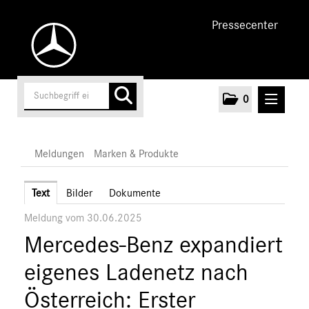
Pressecenter
0
MELDUNGEN
Meldungen
Marken & Produkte
Unternehmen
Text
Bilder
Dokumente
Meldung vom 30.06.2025
Cars
Mercedes-Benz expandiert
Vans
Marken & Produkte
eigenes Ladenetz nach
MEDIA
Österreich: Erster