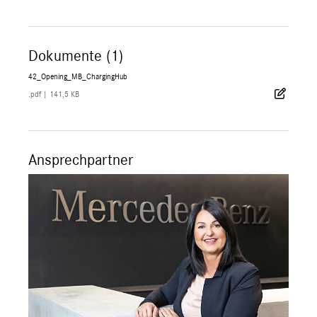
Dokumente (1)
42_Opening_MB_ChargingHub
.pdf
|
141,5 KB
Ansprechpartner