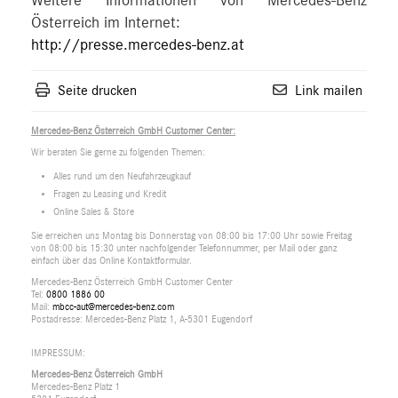
Weitere Informationen von Mercedes-Benz
Österreich im Internet:
http://presse.mercedes-benz.at
Seite drucken
Link mailen
Mercedes-Benz Österreich GmbH Customer Center:
Wir beraten Sie gerne zu folgenden Themen:
Alles rund um den Neufahrzeugkauf
Fragen zu Leasing und Kredit
Online Sales & Store
Sie erreichen uns Montag bis Donnerstag von 08:00 bis 17:00 Uhr sowie Freitag
von 08:00 bis 15:30 unter nachfolgender Telefonnummer, per Mail oder ganz
einfach über das Online Kontaktformular.
Mercedes-Benz Österreich GmbH Customer Center
Tel:
0800 1886 00
Mail:
mbcc-aut@mercedes-benz.com
Postadresse: Mercedes-Benz Platz 1, A-5301 Eugendorf
IMPRESSUM:
Mercedes-Benz Österreich GmbH
Mercedes-Benz Platz 1