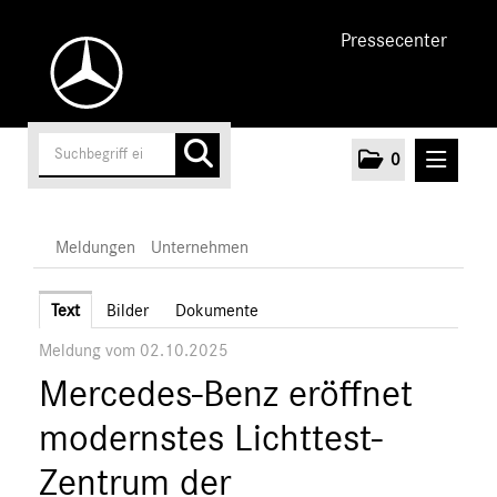
Pressecenter
0
MELDUNGEN
Meldungen
Unternehmen
Unternehmen
Text
Bilder
Dokumente
Meldung vom 02.10.2025
Marken & Produkte
Mercedes-Benz eröffnet
MEDIA
modernstes Lichttest-
ÜBER UNS
Zentrum der
ANSPRECHPARTNER