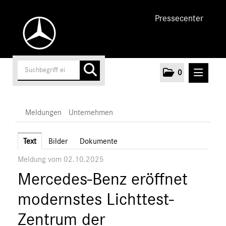
Pressecenter
0
MELDUNGEN
Meldungen
Unternehmen
Unternehmen
Text
Bilder
Dokumente
Meldung vom 02.10.2025
Marken & Produkte
Mercedes-Benz eröffnet
MEDIA
modernstes Lichttest-
ÜBER UNS
Zentrum der
ANSPRECHPARTNER