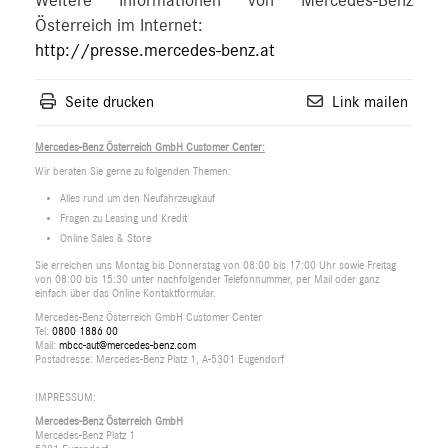
Weitere Informationen von Mercedes-Benz
Österreich im Internet:
http://presse.mercedes-benz.at
Seite drucken
Link mailen
Mercedes-Benz Österreich GmbH Customer Center:
Wir beraten Sie gerne zu folgenden Themen:
Alles rund um den Neufahrzeugkauf
Fragen zu Leasing und Kredit
Online Sales & Store
Sie erreichen uns Montag bis Donnerstag von 08:00 bis 17:00 Uhr sowie Freitag
von 08:00 bis 15:30 unter nachfolgender Telefonnummer, per Mail oder ganz
einfach über das Online Kontaktformular.
Mercedes-Benz Österreich GmbH Customer Center
Tel:
0800 1886 00
Mail:
mbcc-aut@mercedes-benz.com
Postadresse: Mercedes-Benz Platz 1, A-5301 Eugendorf
IMPRESSUM:
Mercedes-Benz Österreich GmbH
Mercedes-Benz Platz 1