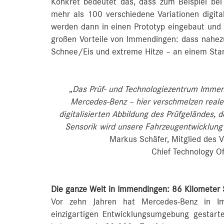
Konkret bedeutet das, dass zum Beispiel be
mehr als 100 verschiedene Variationen digita
werden dann in einen Prototyp eingebaut und 
großen Vorteile von Immendingen: dass nahezu 
Schnee/Eis und extreme Hitze – an einem Stan
„Das Prüf- und Technologiezentrum Immendi
Mercedes‑Benz – hier verschmelzen reale 
digitalisierten Abbildung des Prüfgeländes
Sensorik wird unsere Fahrzeugentwicklung ef
Markus Schäfer, Mitglied des 
Chief Technology Of
Die ganze Welt in Immendingen: 86 Kilometer 
Vor zehn Jahren hat Mercedes-Benz in I
einzigartigen Entwicklungsumgebung gestartet