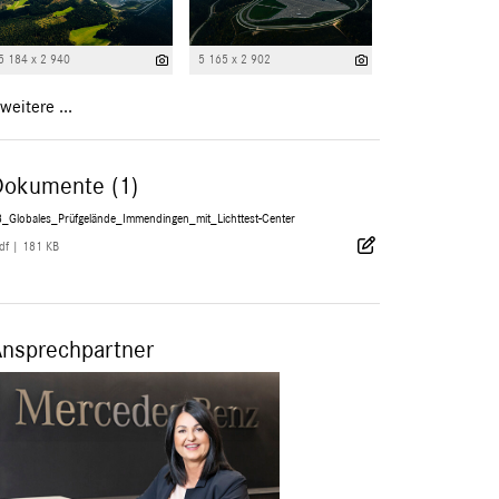
5 184 x 2 940
5 165 x 2 902
weitere ...
Dokumente (1)
8_Globales_Prüfgelände_Immendingen_mit_Lichttest-Center
df
|
181 KB
Ansprechpartner