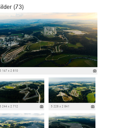
ilder (73)
5 167 x 2 810
5 244 x 2 712
5 228 x 2 841