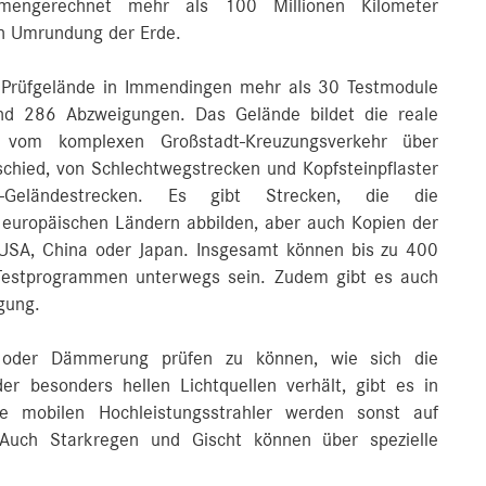
mengerechnet mehr als 100 Millionen Kilometer
en Umrundung der Erde.
s Prüfgelände in Immendingen mehr als 30 Testmodule
nd 286 Abzweigungen. Das Gelände bildet die reale
b: vom komplexen Großstadt-Kreuzungsverkehr über
chied, von Schlechtwegstrecken und Kopfsteinpflaster
Geländestrecken. Es gibt Strecken, die die
 europäischen Ländern abbilden, aber auch Kopien der
USA, China oder Japan. Insgesamt können bis zu 400
n Testprogrammen unterwegs sein. Zudem gibt es auch
gung.
oder Dämmerung prüfen zu können, wie sich die
er besonders hellen Lichtquellen verhält, gibt es in
e mobilen Hochleistungsstrahler werden sonst auf
. Auch Starkregen und Gischt können über spezielle