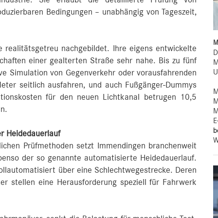
oduzierbaren Bedingungen – unabhängig von Tageszeit,
M
realitätsgetreu nachgebildet. Ihre eigens entwickelte
D
aften einer gealterten Straße sehr nahe. Bis zu fünf
M
U
ive Simulation von Gegenverkehr oder vorausfahrenden
 Meter seitlich ausfahren, und auch Fußgänger-Dummys
M
titionskosten für den neuen Lichtkanal betrugen 10,5
M
en.
M
E
b
er Heidedauerlauf
W
ttlichen Prüfmethoden setzt Immendingen branchenweit
enso der so genannte automatisierte Heidedauerlauf.
ollautomatisiert über eine Schlechtwegestrecke. Deren
er stellen eine Herausforderung speziell für Fahrwerk