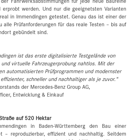
i der Fahrwerksabstimmungen für jede neue Baureihe
l erprobt werden. Und nur die geeignetsten Varianten
real in Immendingen getestet. Genau das ist einer der
alle Prüfanforderungen für das reale Testen – bis auf
dort gebündelt sind.
ngen ist das erste digitalisierte Testgelände von
und virtuelle Fahrzeugerprobung nahtlos. Mit der
, den automatisierten Prüfprogrammen und modernster
fizienter, schneller und nachhaltiger als je zuvor.“
Vorstands der Mercedes-Benz Group AG,
ficer, Entwicklung & Einkauf
Straße auf 520 Hektar
mmendingen in Baden-Württemberg den Bau einer
 – reproduzierbar, effizient und nachhaltig. Seitdem