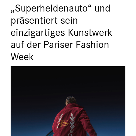
„Superheldenauto“ und
smart
G-Klasse
präsentiert sein
Vans
einzigartiges Kunstwerk
Marken & Produkte
auf der Pariser Fashion
MEDIA
Week
ÜBER UNS
ANSPRECHPARTNER