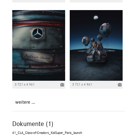
3 721 x 4 961
3 721 x 4 961
weitere ...
Dokumente (1)
41_CLA_Class-of-Creators_KidSuper_Paris_launch