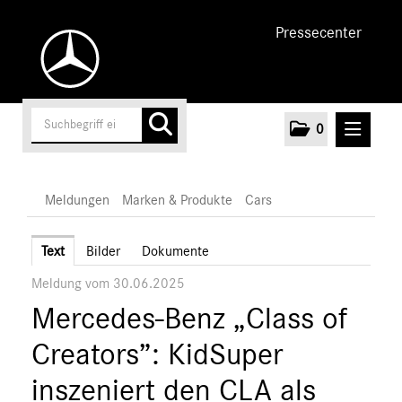
Pressecenter
0
MELDUNGEN
Meldungen
Marken & Produkte
Cars
Unternehmen
Text
Bilder
Dokumente
Meldung vom 30.06.2025
Cars
Mercedes-Benz „Class of
AMG
EQ
Creators”: KidSuper
Maybach
inszeniert den CLA als
Mercedes-Benz