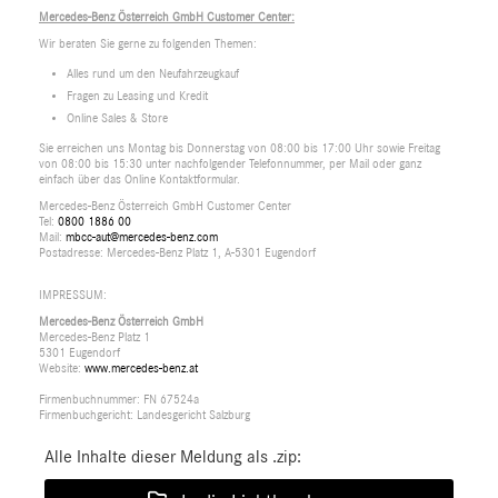
Mercedes-Benz Österreich GmbH Customer Center:
Wir beraten Sie gerne zu folgenden Themen:
Alles rund um den Neufahrzeugkauf
Fragen zu Leasing und Kredit
Online Sales & Store
Sie erreichen uns Montag bis Donnerstag von 08:00 bis 17:00 Uhr sowie Freitag
von 08:00 bis 15:30 unter nachfolgender Telefonnummer, per Mail oder ganz
einfach über das Online Kontaktformular.
Mercedes-Benz Österreich GmbH Customer Center
Tel:
0800 1886 00
Mail:
mbcc-aut@mercedes-benz.com
Postadresse: Mercedes-Benz Platz 1, A-5301 Eugendorf
IMPRESSUM:
Mercedes-Benz Österreich GmbH
Mercedes-Benz Platz 1
5301 Eugendorf
Website:
www.mercedes-benz.at
Firmenbuchnummer: FN 67524a
Firmenbuchgericht: Landesgericht Salzburg
Alle Inhalte dieser Meldung als .zip: