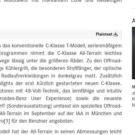
es Multitalent mit markantem Look und vielseitigen
Plaintext
s das konventionelle C-Klasse T-Modell, serienmäßigem
programmen nimmt die C-Klasse All-Terrain leichtes
wege lässig unter die größeren Räder. Zu den Offroad-
 Kühlergrill, die besonderen Stoßfänger, der optische
Radlaufverkleidungen in dunkelgrau matt. Zusätzlich
lights der erst kürzlich gestarteten neuen C-Klasse.
M
toren mit 48‑Volt-Technik, das lernfähige und intuitiv
d
rcedes-Benz User Experience) sowie die neueste
P
M
T (Sonderausstattung) umfasst ein spezielles Offroad-
e All-Terrain im September auf der IAA in München und
ro
[1]
für den Benziner angeboten.
ell hat der All-Terrain in seinen Abmessungen leicht