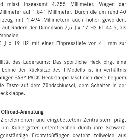
und misst insgesamt 4.755 Millimeter. Wegen der
Millimeter auf 1.841 Millimeter. Durch die um rund 40
ahrzeug mit 1.494 Millimetern auch höher geworden.
 auf Rädern der Dimension 7,5 J x 17 H2 ET 44,5, als
imension
J x 19 H2 mit einer Einpresstiefe von 41 mm zur
lität des Laderaums: Das sportliche Heck birgt eine
 Lehne der Rücksitze des T-Modells ist im Verhältnis
äßiger EASY-PACK Heckklappe lässt sich diese bequem
die Taste auf dem Zündschlüssel, dem Schalter in der
Heckklappe.
e Offroad-Anmutung
n Zierelementen und eingebettetem Zentralstern prägt
e im Kühlergitter unterstreichen durch ihre Schwarz-
enständige Frontstoßfänger besteht teilweise aus