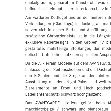
dunkelgrauem, genarbtem Kunststoff, was d
befindet sich ein optischer Unterfahrschutz i
Am vorderen Kotflügel und an der hinteren Se
Verkleidungen (Claddings) in dunkelgrau matt
setzen sich in dieser Farbe und Ausführung o
zusätzliche Chromzierleiste ist in die Längstr
exklusive Räderdesigns in den Größen 17 bi
gestaltete, mehrteilige Stoßfänger, der mod
optische Unterfahrschutz den speziellen Anspr
Da die All-Terrain Modelle auf dem AVANTGARDE
Einfassung der Seitenscheiben und die Dachrel
den B‑Säulen und die Stege an den hintere
Ausstattung mit dem Night-Paket sind weitere 
Zierelemente an Front und Heck (optisch
Ladekantenschutz) schwarz hochglänzend.
Das AVANTGARDE Interieur gehört beim All
macchiatobeige / schwarz und sienabraun 