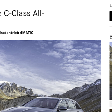
A
C-Class All-
llradantrieb 4MATIC
B