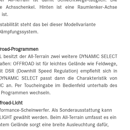
 All-Terrain ist damit Schlechtwege-tauglich. Die
re Achsschenkel. Hinten ist eine Raumlenker-Achse
ist.
bilität steht das bei dieser Modellvariante
 Dämpfungssystem.
ffroad-Programmen
esitzt der All-Terrain zwei weitere DYNAMIC SELECT
raßen: OFFROAD ist für leichtes Gelände wie Feldwege,
 DSR (Downhill Speed Regulation) empfiehlt sich in
DYNAMIC SELECT passt dann die Charakteristik von
C an. Per Toucheingabe im Bedienfeld unterhalb des
en Programmen wechseln.
froad-Licht
rformance-Scheinwerfer. Als Sonderausstattung kann
LIGHT gewählt werden. Beim All-Terrain umfasst es ein
ichtem Gelände sorgt eine breite Ausleuchtung dafür,