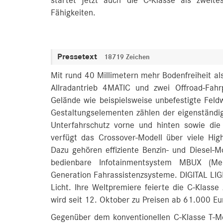
startet jetzt auch die C-Klasse als zweit
Fähigkeiten.
Pressetext
18719 Zeichen
Mit rund 40 Millimetern mehr Bodenfreiheit al
Allradantrieb 4MATIC und zwei Offroad-Fahr
Gelände wie beispielsweise unbefestigte Feld
Gestaltungselementen zählen der eigenständige
Unterfahrschutz vorne und hinten sowie die 
verfügt das Crossover-Modell über viele High
Dazu gehören effiziente Benzin- und Diesel-Mo
bedienbare Infotainmentsystem MBUX (Me
Generation Fahrassistenzsysteme. DIGITAL LIGH
Licht. Ihre Weltpremiere feierte die C-Klass
wird seit 12. Oktober zu Preisen ab 61.000 Eu
Gegenüber dem konventionellen C-Klasse T-Mod