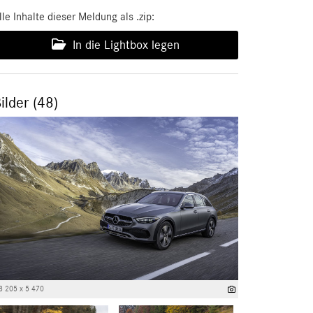
lle Inhalte dieser Meldung als .zip:
In die Lightbox legen
ilder (48)
8 205 x 5 470