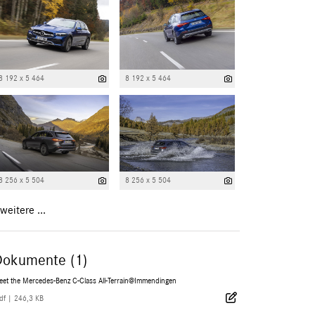
8 192 x 5 464
8 192 x 5 464
8 256 x 5 504
8 256 x 5 504
weitere ...
Dokumente (1)
eet the Mercedes-Benz C-Class All-Terrain@Immendingen
df
|
246,3 KB