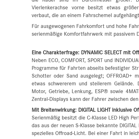
die Räder sind im Durchmesser größer: Der
Vierlenkerachse vorne besitzt etwas größe
verbaut, die an einem Fahrschemel aufgehängt 
Für ausgewogenen Fahrkomfort und hohe Fahrsta
serienmäßige Komfortfahrwerk mit passivem
Eine Charakterfrage: DYNAMIC SELECT mit O
Neben ECO, COMFORT, SPORT und INDIVIDUAL b
Programme für Fahrten abseits befestigter St
Schotter oder Sand ausgelegt; OFFROAD+ mit
etwas schwererem und steilerem Gelände. 
Motor, Getriebe, Lenkung, ESP® sowie 4MATI
Zentral-Displays kann der Fahrer zwischen d
Mit Breitenwirkung: DIGITAL LIGHT inklusive Of
Serienmäßig besitzt die C-Klasse LED High Pe
das aus der neuen S-Klasse bekannte DIGITAL 
spezielles Offroad-Licht. Bei einer Fahrt in le