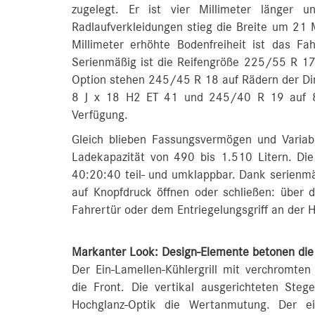
zugelegt. Er ist vier Millimeter länger 
Radlaufverkleidungen stieg die Breite um 21 
Millimeter erhöhte Bodenfreiheit ist das F
Serienmäßig ist die Reifengröße 225/55 R 17
Option stehen 245/45 R 18 auf Rädern der D
8 J x 18 H2 ET 41 und 245/40 R 19 auf 8 
Verfügung.
Gleich blieben Fassungsvermögen und Variabi
Ladekapazität von 490 bis 1.510 Litern. Die
40:20:40 teil- und umklappbar. Dank serienm
auf Knopfdruck öffnen oder schließen: über 
Fahrertür oder dem Entriegelungsgriff an der 
Markanter Look: Design-Elemente betonen di
Der Ein-Lamellen-Kühlergrill mit verchromte
die Front. Die vertikal ausgerichteten Steg
Hochglanz-Optik die Wertanmutung. Der eig