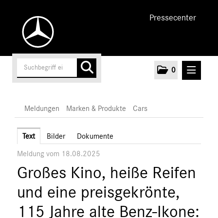
Pressecenter
0
MELDUNGEN
Meldungen
Marken & Produkte
Cars
Unternehmen
Text
Bilder
Dokumente
Meldung vom 18.08.2025
Cars
Großes Kino, heiße Reifen
AMG
EQ
und eine preisgekrönte,
Maybach
115 Jahre alte Benz-Ikone:
Mercedes-Benz