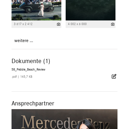
3 617 x 2 412
4 002 x 6 000
weitere ...
Dokumente (1)
58_Pebble_Beach_Review
.pdf
|
145,7 KB
Ansprechpartner