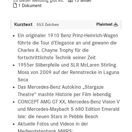
Zu dieser Meldung gibt es:
15 Bilder
1 Dokument
Kurztext
Plaintext
553 Zeichen
Ein originaler 1910 Benz Prinz-Heinrich-Wagen
führte die Tour d’Elegance an und gewann die
Charles A. Chayne Trophy für die
fortschrittlichste Technik seiner Zeit
1955er Silberpfeile und SLR McLaren Stirling
Moss von 2009 auf der Rennstrecke in Laguna
Seca
Das Mercedes-Benz Autokino „Stargaze
Theatre“ machte Historie per Film lebendig
CONCEPT AMG GT XX, Mercedes-Benz Vision V
und Mercedes-Maybach S 680 Edition Emerald
Isle: die neuen Stars in Pebble Beach
Aktuelle Fotos und Videos in der
Mediendatenbank M@RS: