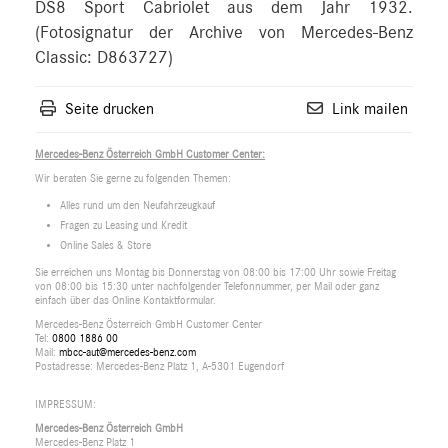
DS8 Sport Cabriolet aus dem Jahr 1932.
(Fotosignatur der Archive von Mercedes-Benz
Classic: D863727)
Seite drucken
Link mailen
Mercedes-Benz Österreich GmbH Customer Center:
Wir beraten Sie gerne zu folgenden Themen:
Alles rund um den Neufahrzeugkauf
Fragen zu Leasing und Kredit
Online Sales & Store
Sie erreichen uns Montag bis Donnerstag von 08:00 bis 17:00 Uhr sowie Freitag
von 08:00 bis 15:30 unter nachfolgender Telefonnummer, per Mail oder ganz
einfach über das Online Kontaktformular.
Mercedes-Benz Österreich GmbH Customer Center
Tel:
0800 1886 00
Mail:
mbcc-aut@mercedes-benz.com
Postadresse: Mercedes-Benz Platz 1, A-5301 Eugendorf
IMPRESSUM:
Mercedes-Benz Österreich GmbH
Mercedes-Benz Platz 1