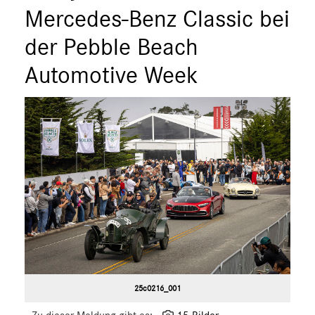
Mercedes-Benz Classic bei
smart
G-Klasse
der Pebble Beach
Vans
Automotive Week
Marken & Produkte
MEDIA
ÜBER UNS
ANSPRECHPARTNER
25c0216_001