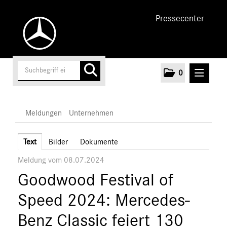
Pressecenter
0
MELDUNGEN
Meldungen
Unternehmen
Unternehmen
Text
Bilder
Dokumente
Meldung vom 08.07.2024
Marken & Produkte
Goodwood Festival of
MEDIA
Speed 2024: Mercedes-
ÜBER UNS
Benz Classic feiert 130
ANSPRECHPARTNER