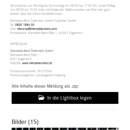
Sie erreichen uns Montag bis Donnerstag von 08:00 bis 17:00 Uhr sowie Freitag
von 08:00 bis 15:30 unter nachfolgender Telefonnummer, per Mail oder ganz
einfach über das Online Kontaktformular.
Mercedes-Benz Österreich GmbH Customer Center
Tel:
0800 1886 00
Mail:
mbcc-aut@mercedes-benz.com
Postadresse: Mercedes-Benz Platz 1, A-5301 Eugendorf
IMPRESSUM:
Mercedes-Benz Österreich GmbH
Mercedes-Benz Platz 1
5301 Eugendorf
Website:
www.mercedes-benz.at
Firmenbuchnummer: FN 67524a
Firmenbuchgericht: Landesgericht Salzburg
Alle Inhalte dieser Meldung als .zip:
In die Lightbox legen
Bilder (15)