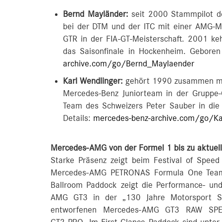
Bernd Mayländer:
seit 2000 Stammpilot des
bei der DTM und der ITC mit einer AMG-
GTR in der FIA-GT-Meisterschaft. 2001 ke
das Saisonfinale in Hockenheim. Gebore
archive.com/go/Bernd_Maylaender
Karl Wendlinger:
gehört 1990 zusammen mit
Mercedes-Benz Juniorteam in der Gruppe-
Team des Schweizers Peter Sauber in di
Details:
mercedes-benz-archive.com/go/Ka
Mercedes-AMG von der Formel 1 bis zu aktuel
Starke Präsenz zeigt beim Festival of Spe
Mercedes-AMG PETRONAS Formula One Team
Ballroom Paddock zeigt die Performance- un
AMG GT3 in der „130 Jahre Motorsport S
entworfenen Mercedes-AMG GT3 RAW SPEC