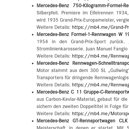
Mercedes-Benz 750-Kilogramm-Formel-
Silberpfeil. Premiere im Eifelrennen 1934
wird 1935 Grand-Prix-Europameister, vergle
Weitere Details:
https://mb4.me/Grand-Pr
Mercedes-Benz Formel-1-Rennwagen W 1
1954 in den Grand-Prix-Sport zurück.
Stromlinienkarosserie. Juan Manuel Fangi
Weitere Details:
https://mb4.me/Rennwag
Mercedes-Benz Rennwagen-Schnelltransp
Motor stammt aus dem 300 SL „Gullwing“
Transporters für dringende Rennwagenlogis
Weitere Details:
https://mb4.me/Rennwage
Mercedes-Benz C 11 Gruppe-C-Rennsport
aus Carbon-Kevlar-Material, gebaut für di
sichern den zweiten Doppeltitel in Folge fü
Weitere Details:
https://mb4.me/Motorspo
Mercedes-Benz GT-Rennsportwagen CL
Meisterschaft, in denen er startet. Mit