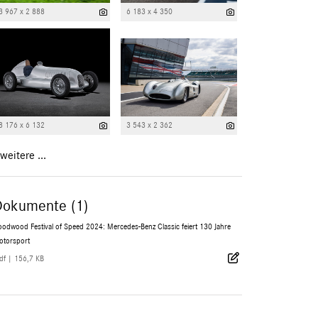
3 967 x 2 888
6 183 x 4 350
8 176 x 6 132
3 543 x 2 362
weitere ...
Dokumente (1)
odwood Festival of Speed 2024: Mercedes-Benz Classic feiert 130 Jahre
otorsport
df
|
156,7 KB