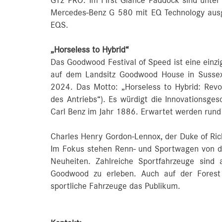
GT2 PRO. Im First Glance Paddock sind unt
Mercedes-Benz G 580 mit EQ Technology ausge
EQS.
„Horseless to Hybrid“
Das Goodwood Festival of Speed ist eine einzig
auf dem Landsitz Goodwood House in Sussex, 
2024. Das Motto: „Horseless to Hybrid: Revol
des Antriebs“). Es würdigt die Innovationsge
Carl Benz im Jahr 1886. Erwartet werden run
Charles Henry Gordon-Lennox, der Duke of Ric
Im Fokus stehen Renn- und Sportwagen von de
Neuheiten. Zahlreiche Sportfahrzeuge sind
Goodwood zu erleben. Auch auf der Forest 
sportliche Fahrzeuge das Publikum.