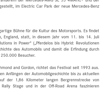
er anderem der Mercedes-AMG SL 55 4MATIC+ und der
stellt, im Electric Car Park der neue Mercedes-Benz
artige Bühne für die Kultur des Motorsports. Es findet
England, statt, in diesem Jahr vom 11. bis 14. Juli
utions in Power“ („Pferdelos bis Hybrid: Revolutionen
schichte des Automobils und damit die Erfindung durch
d 250.000 Besucher.
hmond and Gordon, richtet das Festival seit 1993 aus.
n Anfängen der Automobilgeschichte bis zu aktuellen
 auf der 1,86 Kilometer langen Bergrennstrecke von
Rally Stage und in der Off-Road Arena faszinieren