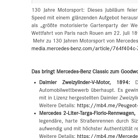
130 Jahre Motorsport: Dieses Jubiläum feie
Speed mit einem glänzenden Aufgebot herausr
als „größte motorisierte Gartenparty der We
Wettfahrt von Paris nach Rouen am 22. Juli 18
Mehr zu 130 Jahren Motorsport von Mercedes
media.mercedes-benz.com/article/764f404c
Das bringt Mercedes-Benz Classic zum Goodwo
Daimler Zweizylinder-V-Motor, 1894:
Di
Automobilwettbewerb überhaupt. Es gewi
mit in Lizenz hergestellten Daimler Zweizyl
Weitere Details:
https://mb4.me/Peugeot
Mercedes 2-Liter-Targa-Florio-Rennwagen,
legendäre, harte Straßenrennen durch Sizi
aufwendig und mit höchster Authentizität re
Weitere Details:
https://mb4.me/Mercedes-