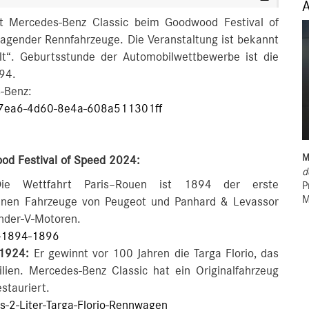
rt Mercedes-Benz Classic beim Goodwood Festival of
agender Rennfahrzeuge. Die Veranstaltung ist bekannt
lt“. Geburtsstunde der Automobilwettbewerbe ist die
94.
-Benz:
-7ea6-4d60-8e4a-608a511301ff
M
od Festival of Speed 2024:
d
e Wettfahrt Paris–Rouen ist 1894 der erste
P
M
nnen Fahrzeuge von Peugeot und Panhard & Levassor
inder-V-Motoren.
-1894-1896
 1924:
Er gewinnt vor 100 Jahren die Targa Florio, das
lien. Mercedes-Benz Classic hat ein Originalfahrzeug
stauriert.
2-Liter-Targa-Florio-Rennwagen