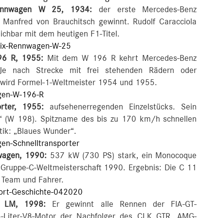
Rennwagen W 25, 1934:
der erste Mercedes-Benz
, Manfred von Brauchitsch gewinnt. Rudolf Caracciola
ichbar mit dem heutigen F1-Titel.
ix-Rennwagen-W-25
96 R, 1955:
Mit dem W 196 R kehrt Mercedes-Benz
 Je nach Strecke mit frei stehenden Rädern oder
o wird Formel-1-Weltmeister 1954 und 1955.
en-W-196-R
orter, 1955:
aufsehenerregenden Einzelstücks. Sein
 (W 198). Spitzname des bis zu 170 km/h schnellen
tik: „Blaues Wunder“.
n-Schnelltransporter
wagen, 1990:
537 kW (730 PS) stark, ein Monocoque
e Gruppe-C-Weltmeisterschaft 1990. Ergebnis: Die C 11
r Team und Fahrer.
rt-Geschichte-042020
K LM, 1998:
Er gewinnt alle Rennen der FIA-GT-
 5-Liter-V8-Motor der Nachfolger des CLK GTR. AMG-