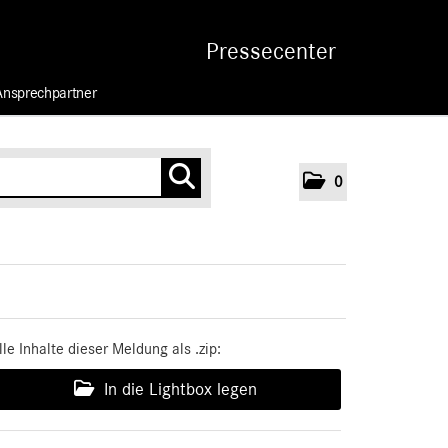
Pressecenter
Ansprechpartner
0
lle Inhalte dieser Meldung als .zip:
In die Lightbox legen