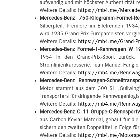
aufwendig und mit höchster Authentizität re
Weitere Details:
https://mb4.me/Mercedes-
Mercedes-Benz 750-Kilogramm-Formel-
Silberpfeil. Premiere im Eifelrennen 1934
wird 1935 Grand-Prix-Europameister, vergle
Weitere Details:
https://mb4.me/Grand-Pr
Mercedes-Benz Formel-1-Rennwagen W 1
1954 in den Grand-Prix-Sport zurück.
Stromlinienkarosserie. Juan Manuel Fangi
Weitere Details:
https://mb4.me/Rennwag
Mercedes-Benz Rennwagen-Schnelltransp
Motor stammt aus dem 300 SL „Gullwing“
Transporters für dringende Rennwagenlogis
Weitere Details:
https://mb4.me/Rennwage
Mercedes-Benz C 11 Gruppe-C-Rennsport
aus Carbon-Kevlar-Material, gebaut für di
sichern den zweiten Doppeltitel in Folge fü
Weitere Details:
https://mb4.me/Motorspo