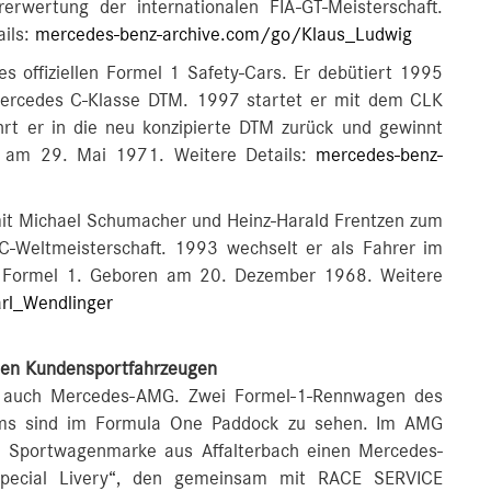
rwertung der internationalen FIA-GT-Meisterschaft.
ils:
mercedes-benz-archive.com/go/Klaus_Ludwig
 offiziellen Formel 1 Safety-Cars. Er debütiert 1995
Mercedes C-Klasse DTM. 1997 startet er mit dem CLK
hrt er in die neu konzipierte DTM zurück und gewinnt
n am 29. Mai 1971. Weitere Details:
mercedes-benz-
 Michael Schumacher und Heinz-Harald Frentzen zum
C-Weltmeisterschaft. 1993 wechselt er als Fahrer im
e Formel 1. Geboren am 20. Dezember 1968. Weitere
rl_Wendlinger
len Kundensportfahrzeugen
ed auch Mercedes-AMG. Zwei Formel-1-Rennwagen des
s sind im Formula One Paddock zu sehen. Im AMG
d Sportwagenmarke aus Affalterbach einen Mercedes-
pecial Livery“, den gemeinsam mit RACE SERVICE