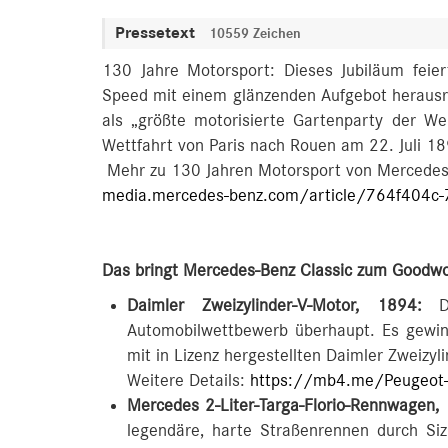
Pressetext
10559 Zeichen
130 Jahre Motorsport: Dieses Jubiläum feie
Speed mit einem glänzenden Aufgebot herausr
als „größte motorisierte Gartenparty der We
Wettfahrt von Paris nach Rouen am 22. Juli 18
Mehr zu 130 Jahren Motorsport von Mercedes
media.mercedes-benz.com/article/764f404c
Das bringt Mercedes-Benz Classic zum Goodwo
Daimler Zweizylinder-V-Motor, 1894:
Di
Automobilwettbewerb überhaupt. Es gewi
mit in Lizenz hergestellten Daimler Zweizyl
Weitere Details:
https://mb4.me/Peugeot
Mercedes 2-Liter-Targa-Florio-Rennwagen,
legendäre, harte Straßenrennen durch Sizi