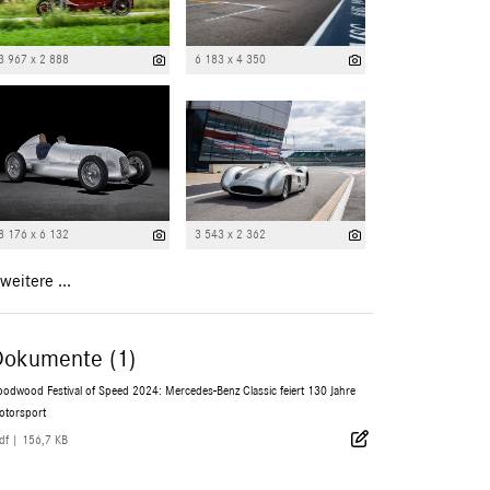
3 967 x 2 888
6 183 x 4 350
8 176 x 6 132
3 543 x 2 362
weitere ...
Dokumente (1)
odwood Festival of Speed 2024: Mercedes-Benz Classic feiert 130 Jahre
otorsport
df
|
156,7 KB