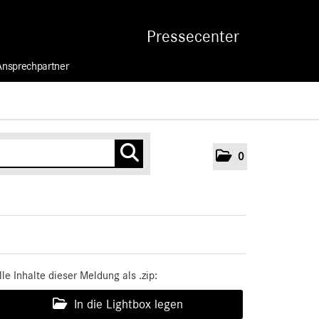
Pressecenter
Ansprechpartner
0
lle Inhalte dieser Meldung als .zip:
In die Lightbox legen