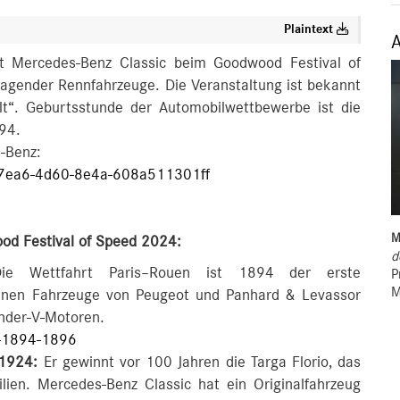
Plaintext
rt Mercedes-Benz Classic beim Goodwood Festival of
agender Rennfahrzeuge. Die Veranstaltung ist bekannt
lt“. Geburtsstunde der Automobilwettbewerbe ist die
94.
-Benz:
-7ea6-4d60-8e4a-608a511301ff
M
od Festival of Speed 2024:
d
e Wettfahrt Paris–Rouen ist 1894 der erste
P
M
nnen Fahrzeuge von Peugeot und Panhard & Levassor
inder-V-Motoren.
-1894-1896
 1924:
Er gewinnt vor 100 Jahren die Targa Florio, das
lien. Mercedes-Benz Classic hat ein Originalfahrzeug