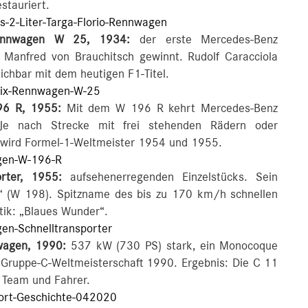
stauriert.
2-Liter-Targa-Florio-Rennwagen
Rennwagen W 25, 1934:
der erste Mercedes-Benz
, Manfred von Brauchitsch gewinnt. Rudolf Caracciola
ichbar mit dem heutigen F1-Titel.
ix-Rennwagen-W-25
96 R, 1955:
Mit dem W 196 R kehrt Mercedes-Benz
 Je nach Strecke mit frei stehenden Rädern oder
o wird Formel-1-Weltmeister 1954 und 1955.
en-W-196-R
orter, 1955:
aufsehenerregenden Einzelstücks. Sein
 (W 198). Spitzname des bis zu 170 km/h schnellen
tik: „Blaues Wunder“.
n-Schnelltransporter
wagen, 1990:
537 kW (730 PS) stark, ein Monocoque
e Gruppe-C-Weltmeisterschaft 1990. Ergebnis: Die C 11
r Team und Fahrer.
rt-Geschichte-042020