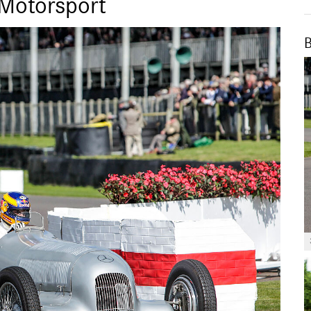
 Motorsport
B