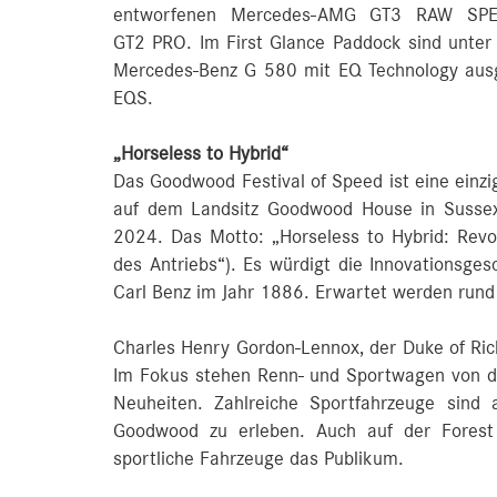
entworfenen Mercedes-AMG GT3 RAW SPEC
GT2 PRO. Im First Glance Paddock sind unt
Mercedes-Benz G 580 mit EQ Technology ausge
EQS.
„Horseless to Hybrid“
Das Goodwood Festival of Speed ist eine einzig
auf dem Landsitz Goodwood House in Sussex, 
2024. Das Motto: „Horseless to Hybrid: Revol
des Antriebs“). Es würdigt die Innovationsge
Carl Benz im Jahr 1886. Erwartet werden run
Charles Henry Gordon-Lennox, der Duke of Ric
Im Fokus stehen Renn- und Sportwagen von de
Neuheiten. Zahlreiche Sportfahrzeuge sind
Goodwood zu erleben. Auch auf der Forest 
sportliche Fahrzeuge das Publikum.