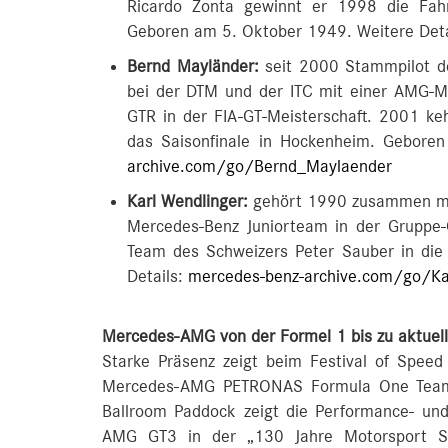
Ricardo Zonta gewinnt er 1998 die Fahre
Geboren am 5. Oktober 1949. Weitere Deta
Bernd Mayländer:
seit 2000 Stammpilot des
bei der DTM und der ITC mit einer AMG-
GTR in der FIA-GT-Meisterschaft. 2001 ke
das Saisonfinale in Hockenheim. Gebore
archive.com/go/Bernd_Maylaender
Karl Wendlinger:
gehört 1990 zusammen mit
Mercedes-Benz Juniorteam in der Gruppe-
Team des Schweizers Peter Sauber in di
Details:
mercedes-benz-archive.com/go/Ka
Mercedes-AMG von der Formel 1 bis zu aktuel
Starke Präsenz zeigt beim Festival of Spe
Mercedes-AMG PETRONAS Formula One Team
Ballroom Paddock zeigt die Performance- un
AMG GT3 in der „130 Jahre Motorsport S