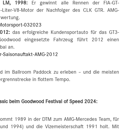
K LM, 1998:
Er gewinnt alle Rennen der FIA-GT-
 5-Liter-V8-Motor der Nachfolger des CLK GTR. AMG-
rwertung.
Motorsport-032023
012:
das erfolgreiche Kundensportauto für das GT3-
Goodwood eingesetzte Fahrzeug führt 2012 einen
bai an.
r-Saisonauftakt-AMG-2012
nd im Ballroom Paddock zu erleben – und die meisten
rgrennstrecke in flottem Tempo.
ssic beim Goodwood Festival of Speed 2024:
 kommt 1989 in der DTM zum AMG-Mercedes Team, für
 und 1994) und die Vizemeisterschaft 1991 holt. Mit