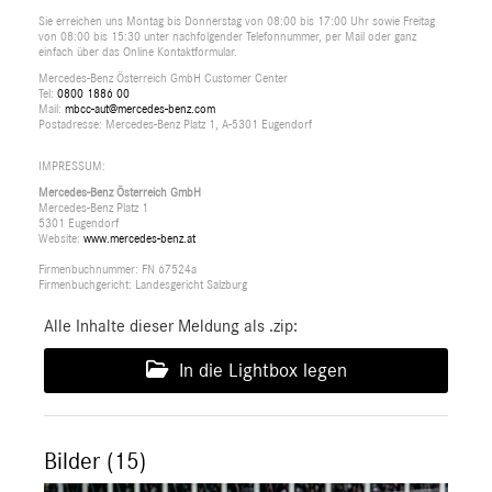
Sie erreichen uns Montag bis Donnerstag von 08:00 bis 17:00 Uhr sowie Freitag
von 08:00 bis 15:30 unter nachfolgender Telefonnummer, per Mail oder ganz
einfach über das Online Kontaktformular.
Mercedes-Benz Österreich GmbH Customer Center
Tel:
0800 1886 00
Mail:
mbcc-aut@mercedes-benz.com
Postadresse: Mercedes-Benz Platz 1, A-5301 Eugendorf
IMPRESSUM:
Mercedes-Benz Österreich GmbH
Mercedes-Benz Platz 1
5301 Eugendorf
Website:
www.mercedes-benz.at
Firmenbuchnummer: FN 67524a
Firmenbuchgericht: Landesgericht Salzburg
Alle Inhalte dieser Meldung als .zip:
In die Lightbox legen
Bilder (15)