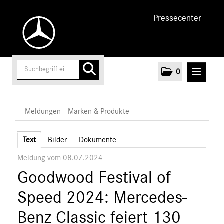
Pressecenter
0
MELDUNGEN
Meldungen
Marken & Produkte
Unternehmen
Text
Bilder
Dokumente
Meldung vom 08.07.2024
Cars
Goodwood Festival of
Vans
Marken & Produkte
Speed 2024: Mercedes-
MEDIA
Benz Classic feiert 130