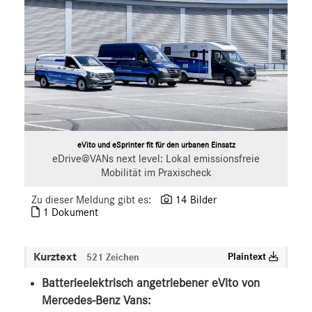
Marco Polo
X-Klasse
Sprinter
eVito
EQV
V-Klasse
VLE
eVito und eSprinter fit für den urbanen Einsatz
EQ
eDrive@VANs next level: Lokal emissionsfreie
Marken & Produkte
Mobilität im Praxischeck
MEDIA
Zu dieser Meldung gibt es:
14 Bilder
1 Dokument
ÜBER UNS
ANSPRECHPARTNER
Kurztext
Plaintext
521 Zeichen
Batterieelektrisch angetriebener eVito von
Mercedes-Benz Vans: