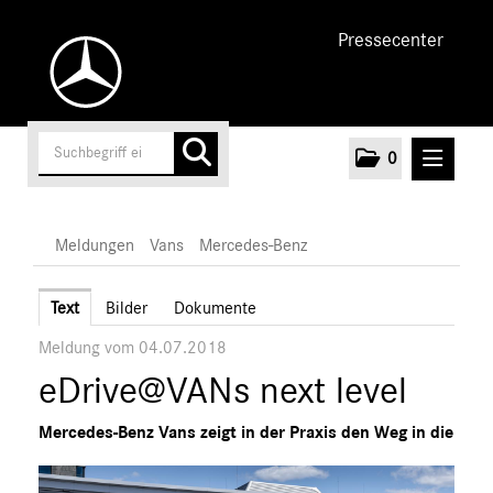
Pressecenter
0
MELDUNGEN
Meldungen
Vans
Mercedes-Benz
Unternehmen
Text
Bilder
Dokumente
Meldung vom 04.07.2018
Cars
eDrive@VANs next level
Vans
Mercedes-Benz
Mercedes-Benz Vans zeigt in der Praxis den Weg in die
Citan
Vito