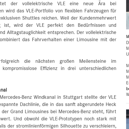
tet der vollelektrische VLE eine neue Ära bei
n wird das VLE-Portfolio von flexiblen Fahrzeugen für
 exklusiven Shuttles reichen. Weil der Kundenmehrwert
g ist, wird der VLE perfekt den Bedürfnissen und
nd Alltagstauglichkeit entsprechen. Der vollelektrische
M
ombiniert das Fahrverhalten einer Limousine mit der
D
M
U
olgreich die nächsten großen Meilensteine im
M
kompromisslose Effizienz in drei unterschiedlichen
M
M
E
b
nal
W
 Mercedes‑Benz Windkanal in Stuttgart stellte der VLE
espannte Dachlinie, die in das sanft abgerundete Heck
n der Grand Limousines bei Mercedes‑Benz steht, führt
iwert. Und obwohl die VLE-Prototypen noch stark mit
ls der stromlinienförmigen Silhouette zu verschleiern,