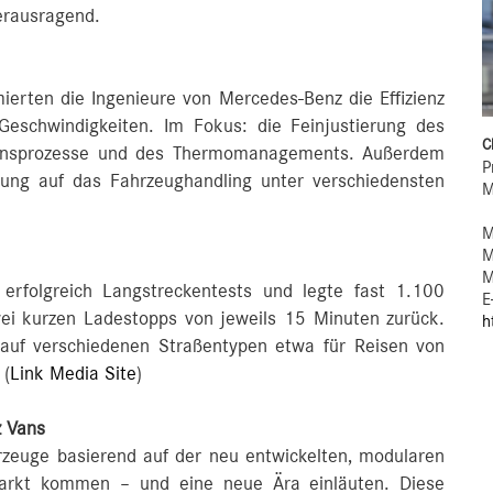
erausragend.
mierten die Ingenieure von Mercedes‑Benz die Effizienz
eschwindigkeiten. Im Fokus: die Feinjustierung des
C
ationsprozesse und des Thermomanagements. Außerdem
P
ung auf das Fahrzeughandling unter verschiedensten
M
M
M
M
 erfolgreich Langstreckentests und legte fast 1.100
E
ei kurzen Ladestopps von jeweils 15 Minuten zurück.
h
t auf verschiedenen Straßentypen etwa für Reisen von
 (
Link Media Site
)
z Vans
zeuge basierend auf der neu entwickelten, modularen
Markt kommen – und eine neue Ära einläuten. Diese