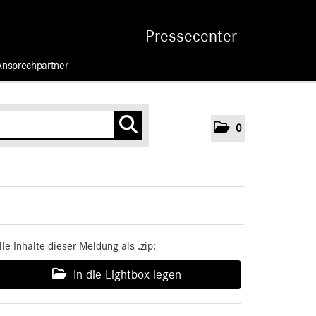
Pressecenter
Ansprechpartner
0
lle Inhalte dieser Meldung als .zip:
In die Lightbox legen