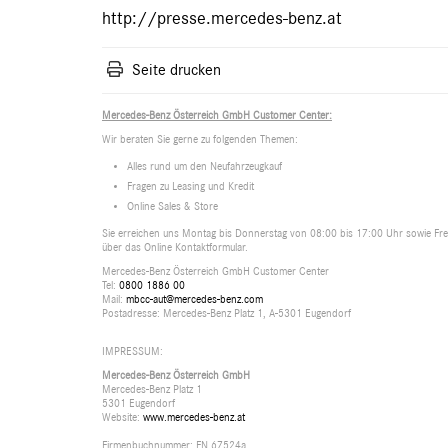
http://presse.mercedes-benz.at
Seite drucken
Mercedes-Benz Österreich GmbH Customer Center:
Wir beraten Sie gerne zu folgenden Themen:
Alles rund um den Neufahrzeugkauf
Fragen zu Leasing und Kredit
Online Sales & Store
Sie erreichen uns Montag bis Donnerstag von 08:00 bis 17:00 Uhr sowie Frei
über das Online Kontaktformular.
Mercedes-Benz Österreich GmbH Customer Center
Tel:
0800 1886 00
Mail:
mbcc-aut@mercedes-benz.com
Postadresse: Mercedes-Benz Platz 1, A-5301 Eugendorf
IMPRESSUM:
Mercedes-Benz Österreich GmbH
Mercedes-Benz Platz 1
5301 Eugendorf
Website:
www.mercedes-benz.at
Firmenbuchnummer: FN 67524a