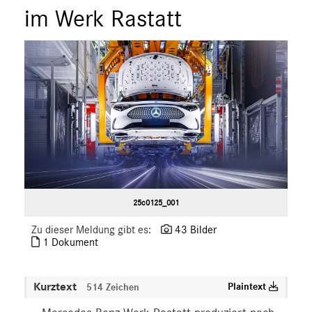
im Werk Rastatt
smart
G-Klasse
Vans
Marken & Produkte
MEDIA
ÜBER UNS
ANSPRECHPARTNER
25c0125_001
Zu dieser Meldung gibt es:
43 Bilder
1 Dokument
Kurztext
Plaintext
514 Zeichen