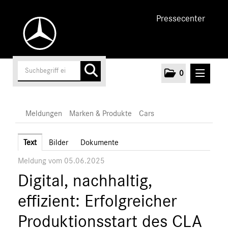
Pressecenter
0
MELDUNGEN
Meldungen
Marken & Produkte
Cars
Unternehmen
Text
Bilder
Dokumente
Meldung vom 05.06.2025
Cars
Digital, nachhaltig,
AMG
EQ
effizient: Erfolgreicher
Maybach
Produktionsstart des CLA
Mercedes-Benz