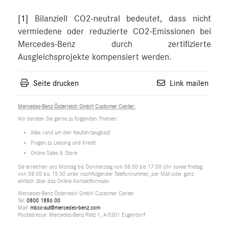
[1]
Bilanziell CO2-neutral bedeutet, dass nicht
vermiedene oder reduzierte CO2-Emissionen bei
Mercedes-Benz durch zertifizierte
Ausgleichsprojekte kompensiert werden.
Seite drucken
Link mailen
Mercedes-Benz Österreich GmbH Customer Center:
Wir beraten Sie gerne zu folgenden Themen:
Alles rund um den Neufahrzeugkauf
Fragen zu Leasing und Kredit
Online Sales & Store
Sie erreichen uns Montag bis Donnerstag von 08:00 bis 17:00 Uhr sowie Freitag
von 08:00 bis 15:30 unter nachfolgender Telefonnummer, per Mail oder ganz
einfach über das Online Kontaktformular.
Mercedes-Benz Österreich GmbH Customer Center
Tel:
0800 1886 00
Mail:
mbcc-aut@mercedes-benz.com
Postadresse: Mercedes-Benz Platz 1, A-5301 Eugendorf