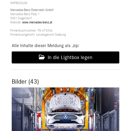
IMPRESSUM:
Mercedes-Benz Österreich GmbH
Mercedes-Benz Platz 1
5301 Eugendorf
Website:
www.mercedes-benz.at
Firmenbuchnummer: FN 67524a
Firmenbuchgericht: Landesgericht Salzburg
Alle Inhalte dieser Meldung als .zip:
In die Lightbox legen
Bilder (43)