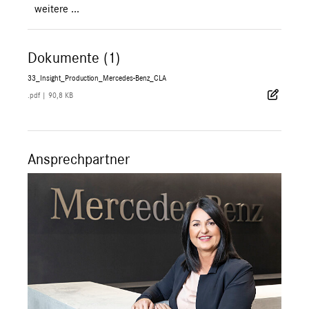
weitere ...
Dokumente (1)
33_Insight_Production_Mercedes-Benz_CLA
.pdf
|
90,8 KB
Ansprechpartner