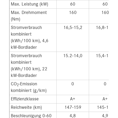
Max. Leistung (kW)
60
60
Max. Drehmoment
160
160
(Nm)
Stromverbrauch
16,5-15,2
16,8-15,4
kombiniert
(kWh/100 km), 4,6
kW-Bordlader
Stromverbrauch
15.2-14,0
15,4-14,2
kombiniert
(kWh/100 km), 22
kW-Bordlader
CO
-Emission
0
0
2
kombiniert (g/km)
Effizienzklasse
A+
A+
Reichweite (km)
147-159
145-157
Beschleunigung 0-60
4,8
4,9