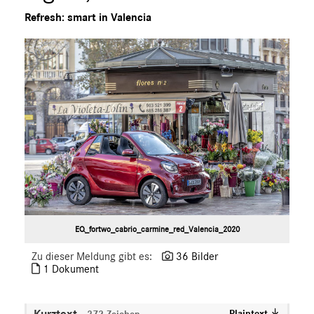
smart
Refresh: smart in Valencia
smart
smart BRABUS
G-Klasse
Vans
Marken & Produkte
MEDIA
ÜBER UNS
ANSPRECHPARTNER
EQ_fortwo_cabrio_carmine_red_Valencia_2020
Zu dieser Meldung gibt es:
36 Bilder
1 Dokument
Kurztext