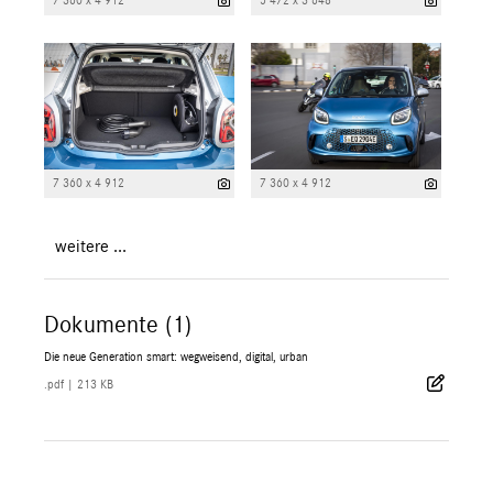
7 360 x 4 912
5 472 x 3 648
7 360 x 4 912
7 360 x 4 912
weitere ...
Dokumente (1)
Die neue Generation smart: wegweisend, digital, urban
.pdf
|
213 KB