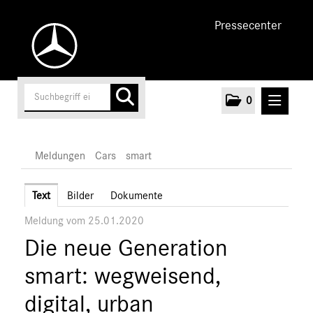
Pressecenter
0
MELDUNGEN
Meldungen
Cars
smart
Unternehmen
Text
Bilder
Dokumente
Meldung vom 25.01.2020
Cars
Die neue Generation
AMG
EQ
smart: wegweisend,
Maybach
digital, urban
Mercedes-Benz