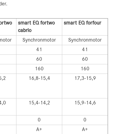
der.
ortwo
smart EQ fortwo
smart EQ forfour
cabrio
motor
Synchronmotor
Synchronmotor
41
41
60
60
160
160
5,2
16,8-15,4
17,3-15,9
4,0
15,4-14,2
15,9-14,6
0
0
A+
A+