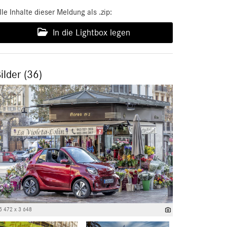
lle Inhalte dieser Meldung als .zip:
In die Lightbox legen
ilder (36)
5 472 x 3 648