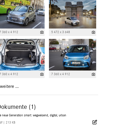
7 360 x 4 912
5 472 x 3 648
7 360 x 4 912
7 360 x 4 912
weitere ...
Dokumente (1)
e neue Generation smart: wegweisend, digital, urban
df
|
213 KB