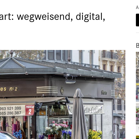
A
rt: wegweisend, digital,
B