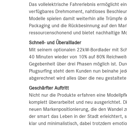
Das vollelektrische Fahrerlebnis ermöglicht e
verfügbares Drehmoment, nahtloses Beschleun
Modelle spielen damit weiterhin alle Trümpfe 
Packaging und die Rückbesinnung auf den Mark
ressourcenschonend und bietet nachhaltige Mo
Schnell- und Überalllader
Mit seinem optionalen 22kW-Bordlader mit Sch
40 Minuten wieder von 10% auf 80% Reichweite
Gegebenheit über drei Phasen möglich ist. Du
Plugsurfing steht dem Kunden nun beinahe je
abgerechnet wird alles über die neu gestaltet
Geschärfter Auftritt
Nicht nur die Produkte erfahren eine Modellpf
komplett überarbeitet und neu ausgerichtet. Die
neuen Markenpositionierung, die den Wandel zu
der smart das Leben in der Stadt erleichtert, 
klar und minimalistisch, dabei trotzdem emotion