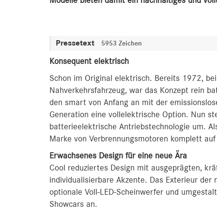
Modelle bieten damit ein nachhaltiges und vol
Pressetext
5953 Zeichen
Konsequent elektrisch
Schon im Original elektrisch. Bereits 1972, b
Nahverkehrsfahrzeug, war das Konzept rein ba
den smart von Anfang an mit der emissionslose
Generation eine vollelektrische Option. Nun st
batterieelektrische Antriebstechnologie um. Al
Marke von Verbrennungsmotoren komplett auf e
Erwachsenes Design für eine neue Ära
Cool reduziertes Design mit ausgeprägten, kr
individualisierbare Akzente. Das Exterieur der 
optionale Voll-LED-Scheinwerfer und umgestalte
Showcars an.