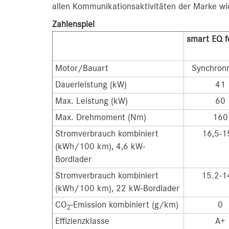
allen Kommunikationsaktivitäten der Marke wi
Zahlenspiel
smart EQ f
Motor/Bauart
Synchron
Dauerleistung (kW)
41
Max. Leistung (kW)
60
Max. Drehmoment (Nm)
160
Stromverbrauch kombiniert
16,5-1
(kWh/100 km), 4,6 kW-
Bordlader
Stromverbrauch kombiniert
15.2-1
(kWh/100 km), 22 kW-Bordlader
CO
-Emission kombiniert (g/km)
0
2
Effizienzklasse
A+