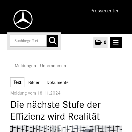
Pressecenter
0
MELDUNGEN
Meldungen
Unternehmen
Unternehmen
Text
Bilder
Dokumente
Meldung vom 18.11.2024
Marken & Produkte
Die nächste Stufe der
MEDIA
Effizienz wird Realität
ÜBER UNS
ANSPRECHPARTNER