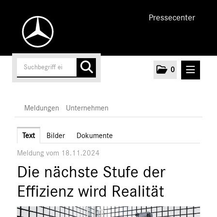
Pressecenter
0
MELDUNGEN
Meldungen
Unternehmen
Unternehmen
Text
Bilder
Dokumente
Meldung vom 18.11.2024
Marken & Produkte
Die nächste Stufe der
MEDIA
Effizienz wird Realität
ÜBER UNS
ANSPRECHPARTNER