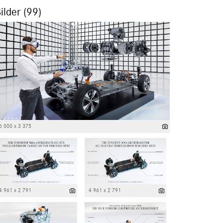
ilder (99)
6 000 x 3 375
4 961 x 2 791
4 961 x 2 791