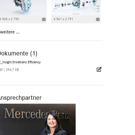
4 960 x 2 790
4 961 x 2 791
weitere ...
Dokumente (1)
_Insight Drivetrains Efficiency
df
|
296,7 KB
Ansprechpartner