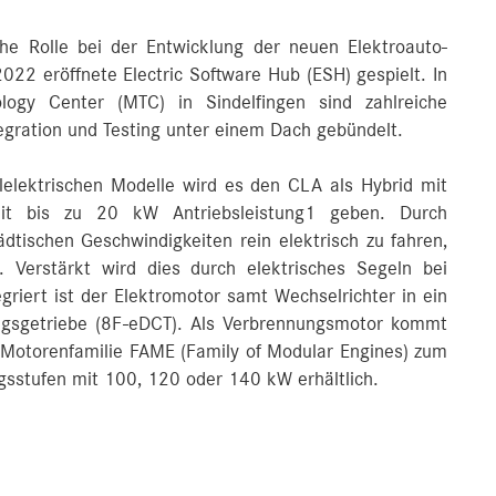
he Rolle bei der Entwicklung der neuen Elektroauto-
22 eröffnete Electric Software Hub (ESH) gespielt. In
gy Center (MTC) in Sindelfingen sind zahlreiche
egration und Testing unter einem Dach gebündelt.
elektrischen Modelle wird es den CLA als Hybrid mit
mit bis zu 20 kW Antriebsleistung1 geben. Durch
ädtischen Geschwindigkeiten rein elektrisch zu fahren,
t. Verstärkt wird dies durch elektrisches Segeln bei
riert ist der Elektromotor samt Wechselrichter in ein
ungsgetriebe (8F-eDCT). Als Verbrennungsmotor kommt
n Motorenfamilie FAME (Family of Modular Engines) zum
ungsstufen mit 100, 120 oder 140 kW erhältlich.