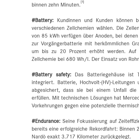
[1]
binnen zehn Minuten.
#Battery:
Kundinnen und Kunden können be
verschiedenen Zellchemien wählen. Die Zelle
von 85 kWh verfügen über Anoden, bei denen S
zur Vorgängerbatterie mit herkömmlichen Gra
um bis zu 20 Prozent erhöht werden. Auf Z
Zellchemie bei 680 Wh/l. Der Einsatz von Rohm
#Battery safety:
Das Batteriegehäuse ist 
integriert. Batterie, Hochvolt-(HV)-Leitung
abgesichert, dass sie bei einem Unfall di
erfüllen. Mit technischen Lösungen hat Merce
Vorkehrungen gegen eine potenzielle thermisch
#Endurance:
Seine Fokussierung auf Zeiteffi
bereits eine erfolgreiche Rekordfahrt: Binnen 
Nardò exakt 3.717 Kilometer zurückgelegt.