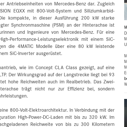
er Antriebseinheiten von Mercedes‑Benz dar. Zugleich
ISION EQXX mit 800-Volt-System und Siliziumkarbid-
e. Die kompakte, in dieser Ausführung 200 kW starke
regter Synchronmaschine (PSM) an der Hinterachse ist
M
eurinnen und Ingenieure von Mercedes-Benz. Für eine
D
M
 High-Performance-Leistungselektronik mit einem SiC-
U
fügen die 4MATIC Modelle über eine 80 kW leistende
inem SiC-Inverter ausgerüstet.
M
M
M
roantrieb, wie im Concept CLA Class gezeigt, auf eine
E
TP. Der Wirkungsgrad auf der Langstrecke liegt bei 93
b
etet hohe Reichweiten auch im Realbetrieb. Das Zwei-
W
erachse trägt nicht nur zur Effizienz bei, sondern
hrleistungen.
ine 800-Volt-Elektroarchitektur. In Verbindung mit der
figuration High-Power-DC‑Laden mit bis zu 320 kW. Im
achgeladenen Reichweite von bis zu 300 Kilometern