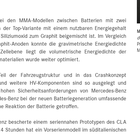
i den MMA-Modellen zwischen Batterien mit zwei
n der Top-Variante mit einem nutzbaren Energiegehalt
M
iliziumoxid zum Graphit beigemischt ist. Im Vergleich
d
phit-Anoden konnte die gravimetrische Energiedichte
P
M
ellebene liegt die volumetrische Energiedichte der
aterialien wurde weiter optimiert.
Teil der Fahrzeugstruktur und in das Crashkonzept
en und weitere HV-Komponenten sind so ausgelegt und
e hohen Sicherheitsanforderungen von Mercedes-Benz
des-Benz bei der neuen Batteriegeneration umfassende
e Reaktion der Batterie getroffen.
zienz bescherte einem seriennahen Prototypen des CLA
24 Stunden hat ein Vorserienmodell im süditalienischen