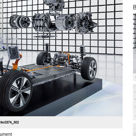
B
24c0374_302
ument