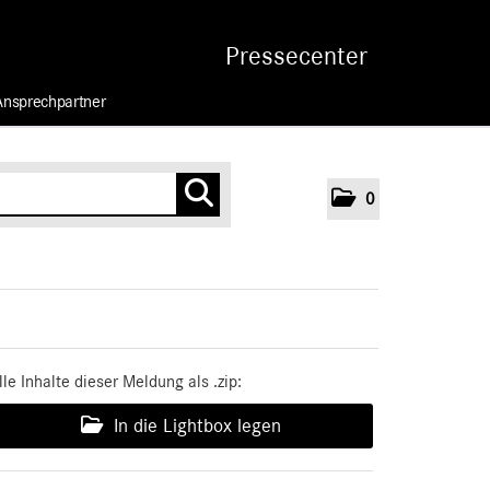
Pressecenter
Ansprechpartner
0
lle Inhalte dieser Meldung als .zip:
In die Lightbox legen