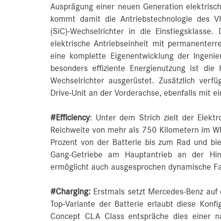
Ausprägung einer neuen Generation elektrisch
kommt damit die Antriebstechnologie des V
(SiC)-Wechselrichter in die Einstiegsklass
elektrische Antriebseinheit mit permanenter
eine komplette Eigenentwicklung der Ingeni
besonders effiziente Energienutzung ist die
Wechselrichter ausgerüstet. Zusätzlich ver
Drive-Unit an der Vorderachse, ebenfalls mit e
#Efficiency
: Unter dem Strich zielt der Elekt
Reichweite von mehr als 750 Kilometern im WL
Prozent von der Batterie bis zum Rad und bi
Gang-Getriebe am Hauptantrieb an der Hint
ermöglicht auch ausgesprochen dynamische Fa
#Charging:
Erstmals setzt Mercedes-Benz auf e
Top-Variante der Batterie erlaubt diese Kon
Concept CLA Class entspräche dies einer n