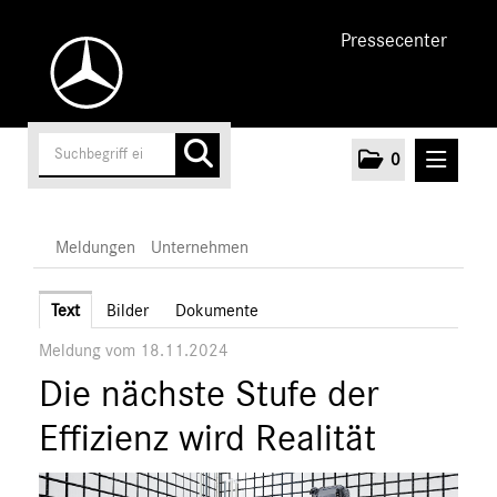
Pressecenter
0
MELDUNGEN
Meldungen
Unternehmen
Unternehmen
Text
Bilder
Dokumente
Meldung vom 18.11.2024
Marken & Produkte
Die nächste Stufe der
MEDIA
Effizienz wird Realität
ÜBER UNS
ANSPRECHPARTNER