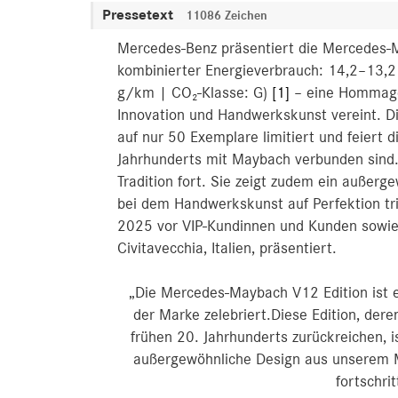
Pressetext
11086 Zeichen
Mercedes-Benz präsentiert die Mercedes‑
kombinierter Energieverbrauch: 14,2–13,
g/km | CO₂-Klasse: G)
[1]
– eine Hommage 
Innovation und Handwerkskunst vereint. D
auf nur 50 Exemplare limitiert und feiert d
Jahrhunderts mit Maybach verbunden sind.
Tradition fort. Sie zeigt zudem ein auß
bei dem Handwerkskunst auf Perfektion tr
2025 vor VIP-Kundinnen und Kunden sowie 
Civitavecchia, Italien, präsentiert.
„Die Mercedes‑Maybach V12 Edition ist ei
der Marke zelebriert.Diese Edition, der
frühen 20. Jahrhunderts zurückreichen,
außergewöhnliche Design aus unserem M
fortschri