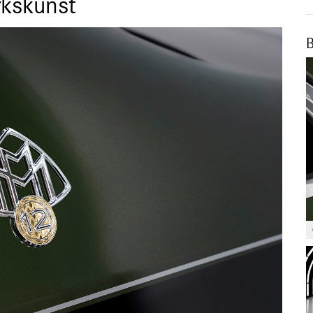
kskunst
B