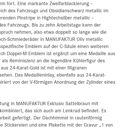
 fort. Eine markante Zweifarblackierung –
ich des Fahrzeugs und Obsidianschwarz metallic im
renden Pinstripe in Hightechsilber metallic –
des Fahrzeugs. Bis zu zehn Arbeitstage kann der
nspruch nehmen, also etwa doppelt so lange wie die
Loch-Schmiederäder in MANUFAKTUR Oliv metallic
sspezifische Emblem auf der C-Säule einen weiteren
bach Doppel-M Emblem ist ergänzt um eine Medaille aus
als Reminiszenz an die legendäre Kühlerfigur des
us 24-Karat-Gold ist mit einer filigranen
sehen. Das Medailleninlay, ebenfalls aus 24-Karat-
piriert von der V-förmigen Anordnung der Zylinder eines
ttung in MANUFAKTUR Exklusiv Sattelbraun mit
ombiniert, das sich auch am Lenkrad befindet. Es
arbeit gefertigt. Der Dachhimmel in rautenförmig
e Stickereien und eine Plakette mit der Gravur „1 von