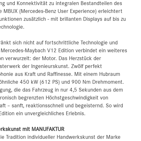
rung und Konnektivität zu integralen Bestandteilen des
e MBUX (Mercedes‑Benz User Experience) erleichtert
ktionen zusätzlich - mit brillanten Displays auf bis zu
echnologie.
kt sich nicht auf fortschrittliche Technologie und
 Mercedes‑Maybach V12 Edition verbindet ein weiteres
ion verwurzelt: der Motor. Das Herzstück der
sterwerk der Ingenieurskunst. Zwölf perfekt
phonie aus Kraft und Raffinesse. Mit einem Hubraum
ewöhnliche 450 kW (612 PS) und 900 Nm Drehmoment.
igung, die das Fahrzeug in nur 4,5 Sekunden aus dem
tronisch begrenzten Höchstgeschwindigkeit von
aft – sanft, reaktionsschnell und begeisternd. So wird
ition ein unvergleichliches Erlebnis.
dwerkskunst mit MANUFAKTUR
e Tradition individueller Handwerkskunst der Marke