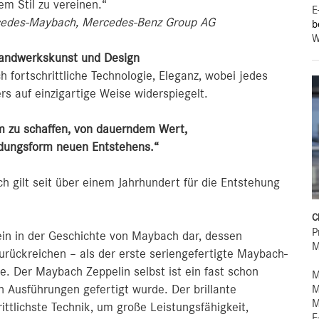
em Stil zu vereinen.“
E
cedes-Maybach, Mercedes-Benz Group AG
b
W
 Handwerkskunst und Design
fortschrittliche Technologie, Eleganz, wobei jedes
rs auf einzigartige Weise widerspiegelt.
m zu schaffen, von dauerndem Wert,
ndungsform neuen Entstehens.“
 gilt seit über einem Jahrhundert für die Entstehung
C
P
ein in der Geschichte von Maybach dar, dessen
M
urückreichen – als der erste seriengefertigte Maybach-
e. Der Maybach Zeppelin selbst ist ein fast schon
M
M
n Ausführungen gefertigt wurde. Der brillante
M
ittlichste Technik, um große Leistungsfähigkeit,
E