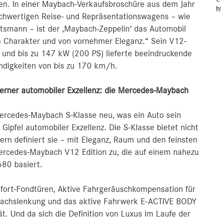
ten. In einer Maybach-Verkaufsbroschüre aus dem Jahr
h
ochwertigen Reise- und Repräsentationswagens – wie
ortsmann – ist der ‚Maybach-Zeppelin‘ das Automobil
m Charakter und von vornehmer Eleganz.“ Sein V12-
 und bis zu 147 kW (200 PS) lieferte beeindruckende
indigkeiten von bis zu 170 km/h.
rner automobiler Exzellenz: die Mercedes‑Maybach
Mercedes‑Maybach S-Klasse neu, was ein Auto sein
 Gipfel automobiler Exzellenz. Die S‑Klasse bietet nicht
ern definiert sie – mit Eleganz, Raum und den feinsten
 Mercedes‑Maybach V12 Edition zu, die auf einem nahezu
80 basiert.
mfort-Fondtüren, Aktive Fahrgeräuschkompensation für
erachslenkung und das aktive Fahrwerk E-ACTIVE BODY
. Und da sich die Definition von Luxus im Laufe der