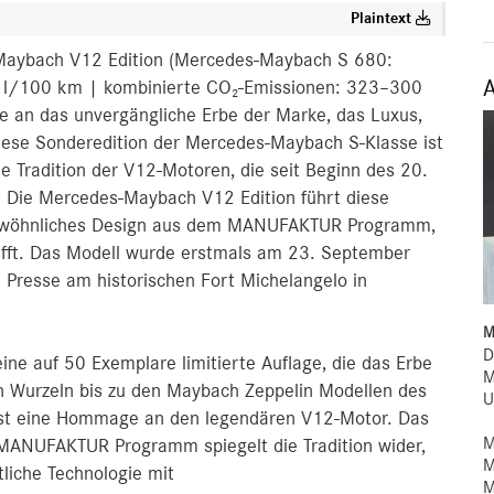
Plaintext
Maybach V12 Edition (Mercedes‑Maybach S 680:
2 l/100 km | kombinierte CO₂-Emissionen: 323–300
an das unvergängliche Erbe der Marke, das Luxus,
iese Sonderedition der Mercedes‑Maybach S‑Klasse ist
ie Tradition der V12-Motoren, die seit Beginn des 20.
 Die Mercedes‑Maybach V12 Edition führt diese
ergewöhnliches Design aus dem MANUFAKTUR Programm,
ifft. Das Modell wurde erstmals am 23. September
Presse am historischen Fort Michelangelo in
M
D
ne auf 50 Exemplare limitierte Auflage, die das Erbe
M
en Wurzeln bis zu den Maybach Zeppelin Modellen des
U
 ist eine Hommage an den legendären V12-Motor. Das
M
ANUFAKTUR Programm spiegelt die Tradition wider,
M
ttliche Technologie mit
M