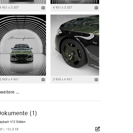
4 961 x 3 307
4 961 x 3 307
3 969 x 4 961
3 969 x 4 961
weitere ...
Dokumente (1)
aybach V12 Edition
df
|
132,8 KB