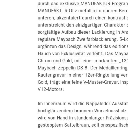
durch das exklusive MANUFAKTUR Programm
MANUFAKTUR Oliv metallic im oberen Bere
unteren, akzentuiert durch einen kontrastie
unterstreicht den einzigartigen Charakter 
sorgfältige Aufbau dieser Lackierung in A
reguläre Maybach Zweifarblackierung. 5-
ergänzen das Design, während das edition
Hauch von Exklusivität verleiht: Das May
Chrom und Gold, mit einer markanten „12“ 
Maybach Zeppelin DS 8. Der Medaillenring a
Rautengravur in einer 12er-Ringteilung ver
Gold, trägt eine feine V-Muster-Gravur, ins
V12-Motors.
Im Innenraum wird die Nappaleder-Aussta
hochglänzendem braunem Wurzelnussholz k
wird von Hand in stundenlanger Präzisions
gestepptem Sattelbraun, editionsspezifisch