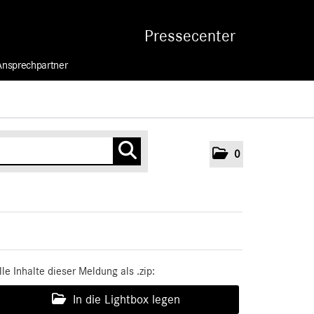
Pressecenter
Ansprechpartner
0
lle Inhalte dieser Meldung als .zip:
In die Lightbox legen