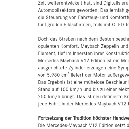
Zeit weiterentwickelt hat, sind Digitalisie
Automobilsektors geworden. Das lernfähig
die Steuerung von Fahrzeug- und Komfortfun
fünf großen Bildschirmen, teils mit OLED-T
Doch das Streben nach dem Besten beschrän
opulenten Komfort. Maybach Zeppelin und
Element, tief im Innersten ihrer Konstrukt
Mercedes‑Maybach V12 Edition ist ein Mei
ausgerichtete Zylinder erzeugen eine Sym
von 5.980 cm³ liefert der Motor außerg
Das Ergebnis ist eine mühelose Beschleun
Stand auf 100 km/h und bis zu einer elek
250 km/h bringt. Das ist neu definierte Kr
jede Fahrt in der Mercedes‑Maybach V12 Ed
Fortsetzung der Tradition höchster Han
Die Mercedes‑Maybach V12 Edition setzt di