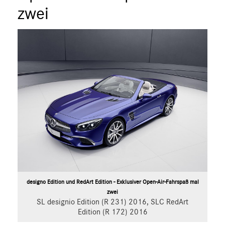
zwei
A-Klasse
B-Klasse
C-Klasse
E-Klasse
E-Klasse T-Modell
CLA
CLS
G-Klasse
GLA
GLC
S-Klasse
SLC
SL
designo Edition und RedArt Edition - Exklusiver Open-Air-Fahrspaß mal
GLS
zwei
SL designio Edition (R 231) 2016, SLC RedArt
GLB
Edition (R 172) 2016
GLE