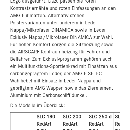
Logo ausgeführt. Dazu passen die roten
Kontrastziernähte und roten Einfassungen an den
AMG Fußmatten. Alternativ stehen
Polstervarianten unter anderem in Leder
Nappa/Mikrofaser DINAMICA sowie in Leder
Exklusiv Nappa/Mikrofaser DINAMICA zur Wahl.
Für hohen Komfort sorgen die Sitzheizung sowie
die AIRSCARF Kopfraumheizung für Fahrer und
Beifahrer. Zum Exklusivprogramm gehören auch
ein Multifunktions-Sportlenkrad mit Einsätzen aus
carbongeprägtem Leder, der AMG E‑SELECT
Wählhebel mit Einsatz in Leder Nappa und
geprägtem AMG Wappen sowie das Zierelement
Aluminium mit Carbonschliff dunkel.
Die Modelle im Überblick:
SLC 180
SLC 200
SLC 250 d
SLC 3
RedArt
RedArt
RedArt
RedArt