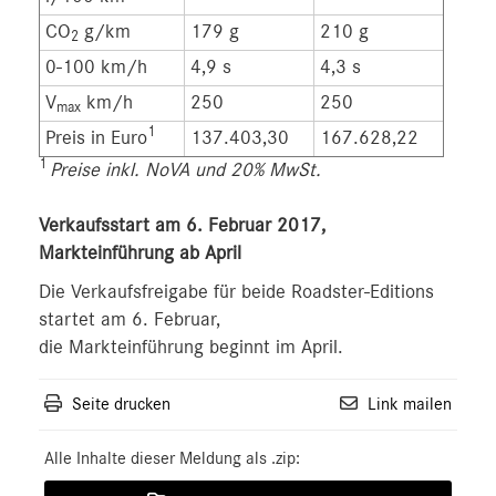
CO
g/km
179 g
210 g
2
0-100 km/h
4,9 s
4,3 s
V
km/h
250
250
max
1
Preis in Euro
137.403,30
167.628,22
1
Preise inkl. NoVA und 20% MwSt.
Verkaufsstart am 6. Februar 2017,
Markteinführung ab April
Die Verkaufsfreigabe für beide Roadster-Editions
startet am 6. Februar,
die Markteinführung beginnt im April.
Seite drucken
Link mailen
Alle Inhalte dieser Meldung als .zip: