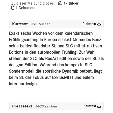
Zu dieser Meldung gibt es:
17 Bilder
V-Klasse
1 Dokument
smart
G-Klasse
Kurztext
Plaintext
390 Zeichen
Vans
Exakt sechs Wochen vor dem kalendarischen
Marken & Produkte
Frühlingsanfang in Europa schickt Mercedes-Benz
MEDIA
seine beiden Roadster SL und SLC mit attraktiven
Editions in den automobilen Frühling. Zur Wahl
ÜBER UNS
stehen der SLC als RedArt Edition sowie der SL als
designo Edition. Während das kompakte SLC
ANSPRECHPARTNER
Sondermodell die sportliche Dynamik betont, liegt
beim SL der Fokus auf Exklusivität und edlem
Interieurdesign.
Pressetext
Plaintext
6623 Zeichen