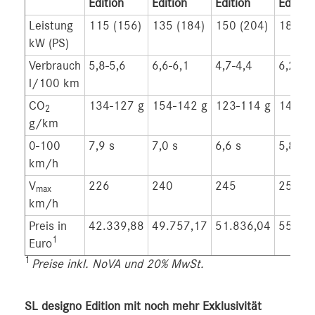
Edition
Edition
Edition
Edition
Leistung
115 (156)
135 (184)
150 (204)
180 (2
kW (PS)
Verbrauch
5,8-5,6
6,6-6,1
4,7-4,4
6,2-5,
l/100 km
CO
134-127 g
154-142 g
123-114 g
144-1
2
g/km
0-100
7,9 s
7,0 s
6,6 s
5,8 s
km/h
V
226
240
245
250
max
km/h
Preis in
42.339,88
49.757,17
51.836,04
55.46
1
Euro
1
Preise inkl. NoVA und 20% MwSt.
SL designo Edition mit noch mehr Exklusivität