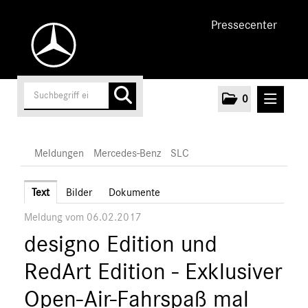
Pressecenter
0
MELDUNGEN
Meldungen
Mercedes-Benz
SLC
Unternehmen
Text
Bilder
Dokumente
Meldung vom 06.02.2017
Cars
designo Edition und
AMG
EQ
RedArt Edition - Exklusiver
Maybach
Open-Air-Fahrspaß mal
Mercedes-Benz