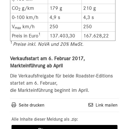
CO
g/km
179 g
210 g
2
0-100 km/h
4,9 s
4,3 s
V
km/h
250
250
max
1
Preis in Euro
137.403,30
167.628,22
1
Preise inkl. NoVA und 20% MwSt.
Verkaufsstart am 6. Februar 2017,
Markteinführung ab April
Die Verkaufsfreigabe für beide Roadster-Editions
startet am 6. Februar,
die Markteinführung beginnt im April.
Seite drucken
Link mailen
Alle Inhalte dieser Meldung als .zip: