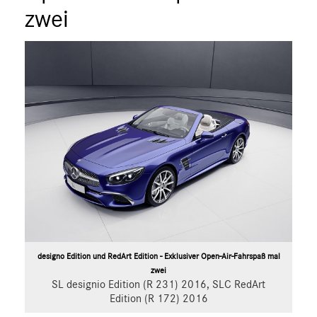
zwei
A-Klasse
B-Klasse
C-Klasse
E-Klasse
E-Klasse T-Modell
CLA
CLS
G-Klasse
GLA
GLC
S-Klasse
SLC
SL
designo Edition und RedArt Edition - Exklusiver Open-Air-Fahrspaß mal
GLS
zwei
SL designio Edition (R 231) 2016, SLC RedArt
GLB
Edition (R 172) 2016
GLE