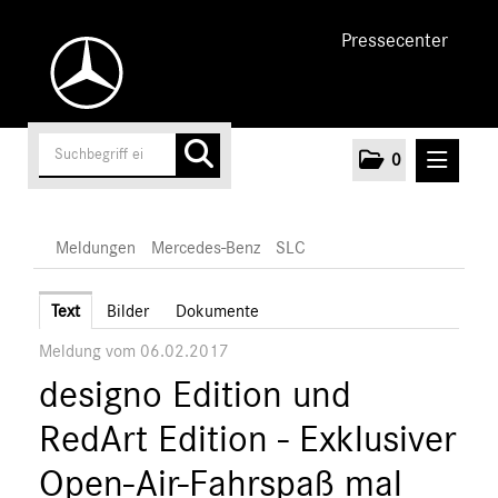
Pressecenter
0
MELDUNGEN
Meldungen
Mercedes-Benz
SLC
Unternehmen
Text
Bilder
Dokumente
Meldung vom 06.02.2017
Cars
designo Edition und
AMG
EQ
RedArt Edition - Exklusiver
Maybach
Open-Air-Fahrspaß mal
Mercedes-Benz