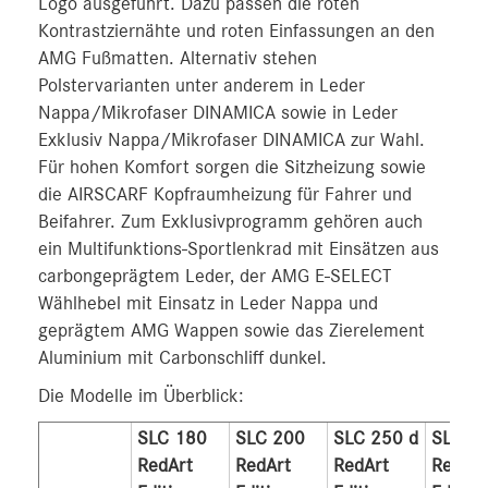
Logo ausgeführt. Dazu passen die roten
Kontrastziernähte und roten Einfassungen an den
AMG Fußmatten. Alternativ stehen
Polstervarianten unter anderem in Leder
Nappa/Mikrofaser DINAMICA sowie in Leder
Exklusiv Nappa/Mikrofaser DINAMICA zur Wahl.
Für hohen Komfort sorgen die Sitzheizung sowie
die AIRSCARF Kopfraumheizung für Fahrer und
Beifahrer. Zum Exklusivprogramm gehören auch
ein Multifunktions-Sportlenkrad mit Einsätzen aus
carbongeprägtem Leder, der AMG E‑SELECT
Wählhebel mit Einsatz in Leder Nappa und
geprägtem AMG Wappen sowie das Zierelement
Aluminium mit Carbonschliff dunkel.
Die Modelle im Überblick:
SLC 180
SLC 200
SLC 250 d
SLC 3
RedArt
RedArt
RedArt
RedArt