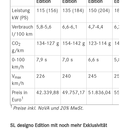
Edition
Edition
Edition
Edition
Leistung
115 (156)
135 (184)
150 (204)
180 (2
kW (PS)
Verbrauch
5,8-5,6
6,6-6,1
4,7-4,4
6,2-5,
l/100 km
CO
134-127 g
154-142 g
123-114 g
144-1
2
g/km
0-100
7,9 s
7,0 s
6,6 s
5,8 s
km/h
V
226
240
245
250
max
km/h
Preis in
42.339,88
49.757,17
51.836,04
55.46
1
Euro
1
Preise inkl. NoVA und 20% MwSt.
SL designo Edition mit noch mehr Exklusivität