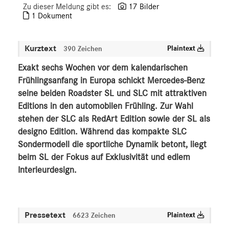
Zu dieser Meldung gibt es:
17 Bilder
V-Klasse
1 Dokument
smart
G-Klasse
Kurztext
Plaintext
390 Zeichen
Vans
Exakt sechs Wochen vor dem kalendarischen
Marken & Produkte
Frühlingsanfang in Europa schickt Mercedes-Benz
MEDIA
seine beiden Roadster SL und SLC mit attraktiven
Editions in den automobilen Frühling. Zur Wahl
ÜBER UNS
stehen der SLC als RedArt Edition sowie der SL als
designo Edition. Während das kompakte SLC
ANSPRECHPARTNER
Sondermodell die sportliche Dynamik betont, liegt
beim SL der Fokus auf Exklusivität und edlem
Interieurdesign.
Pressetext
Plaintext
6623 Zeichen