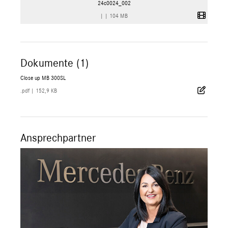
24c0024_002
|
|
104 MB
Dokumente (1)
Close up MB 300SL
.pdf
|
152,9 KB
Ansprechpartner