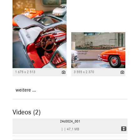
1 675 x 2 513
3 555 x 2 370
weitere ...
Videos (2)
24c0024_001
|
|
47,1 MB