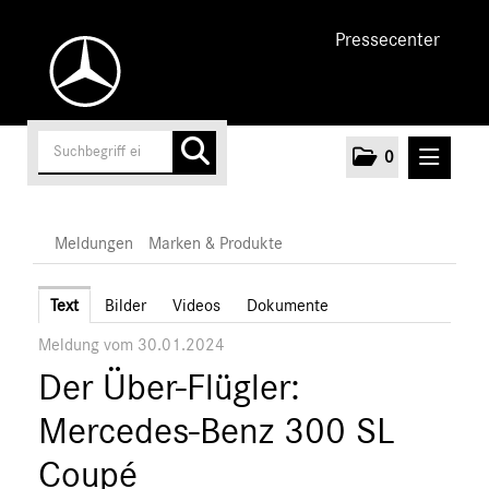
Pressecenter
0
MELDUNGEN
Meldungen
Marken & Produkte
Unternehmen
Text
Bilder
Videos
Dokumente
Meldung vom 30.01.2024
Cars
Der Über-Flügler:
Vans
Marken & Produkte
Mercedes-Benz 300 SL
MEDIA
Coupé