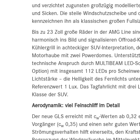
und verzichtet zugunsten großzügig modelliert
und Sicken. Die steile Windschutzscheibe und 
kennzeichnen ihn als klassischen großen Fullsi
Bis zu 23 Zoll große Räder in der AMG Line si
harmonisch ins Bild und signalisieren Offroad
Kühlergrill in achteckiger SUV-Interpretation
Motorhaube mit zwei Powerdomes. Unterstützt
technische Anspruch durch MULTIBEAM LED-Sch
Option) mit insgesamt 112 LEDs pro Scheinwerf
Lichtstärke – die Helligkeit des Fernlichts un
Referenzwert 1 Lux. Das Tagfahrlicht mit drei
Klasse der SUV.
Aerodynamik: viel Feinschliff im Detail
Der neue GLS erreicht mit c
-Werten ab 0,32 
w
Vorgänger (c
0,35) und einen sehr guten Wer
w
Strömungsverhalten hilft einerseits, den Kraft