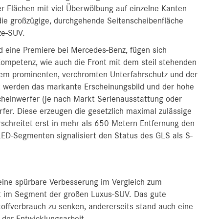
er Flächen mit viel Überwölbung auf einzelne Kanten
die großzügige, durchgehende Seitenscheibenfläche
ze-SUV.
nd eine Premiere bei Mercedes‑Benz, fügen sich
-Kompetenz, wie auch die Front mit dem steil stehenden
, dem prominenten, verchromten Unterfahrschutz und der
 werden das markante Erscheinungsbild und der hohe
einwerfer (je nach Markt Serienausstattung oder
er. Diese erzeugen die gesetzlich maximal zulässige
terschreitet erst in mehr als 650 Metern Entfernung den
 LED-Segmenten signalisiert den Status des GLS als S-
eine spürbare Verbesserung im Vergleich zum
t im Segment der großen Luxus-SUV. Das gute
stoffverbrauch zu senken, andererseits stand auch eine