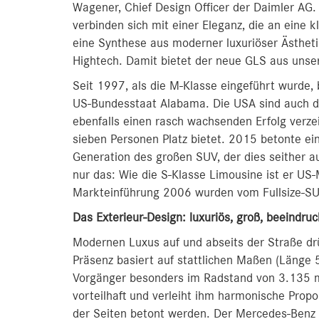
Wagener, Chief Design Officer der Daimler AG.
verbinden sich mit einer Eleganz, die an eine k
eine Synthese aus moderner luxuriöser Ästheti
Hightech. Damit bietet der neue GLS aus unser
Seit 1997, als die M-Klasse eingeführt wurde
US-Bundesstaat Alabama. Die USA sind auch der
ebenfalls einen rasch wachsenden Erfolg verzeic
sieben Personen Platz bietet. 2015 betonte ei
Generation des großen SUV, der dies seither 
nur das: Wie die S-Klasse Limousine ist er US
Markteinführung 2006 wurden vom Fullsize-SU
Das Exterieur-Design: luxuriös, groß, beeindru
Modernen Luxus auf und abseits der Straße d
Präsenz basiert auf stattlichen Maßen (Läng
Vorgänger besonders im Radstand von 3.135 
vorteilhaft und verleiht ihm harmonische Propo
der Seiten betont werden. Der Mercedes‑Benz G