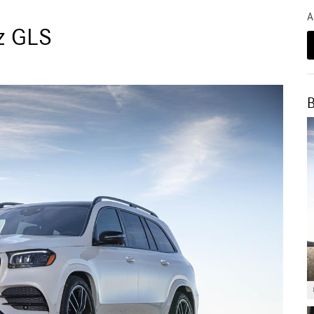
A
z GLS
B