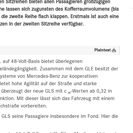
ren Sitzreihen bieten allen Passagieren großzügigen
eihe lassen sich zugunsten des Kofferraumvolumens (bis
 die zweite Reihe flach klappen. Erstmals ist auch eine
zen in der zweiten Sitzreihe verfügbar.
Plaintext
uf 48-Volt-Basis bietet überlegenen
Geländegängigkeit. Zusammen mit dem GLE besitzt der
systeme von Mercedes-Benz zur kooperativen
etet hohe Agilität auf der Straße und starke
 überzeugt der neue GLS mit c
‑Werten ab 0,32 in
w
ktion. Mit dieser lässt sich das Fahrzeug mit einem
schstraße vorbereiten.
 GLS seine Passagiere insbesondere im Fond. Hier die