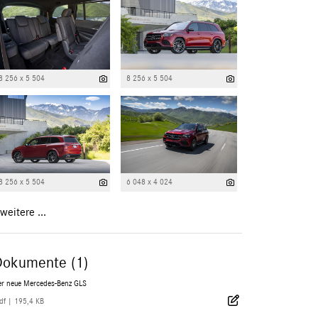
8 256 x 5 504
8 256 x 5 504
8 256 x 5 504
6 048 x 4 024
weitere ...
Dokumente (1)
er neue Mercedes-Benz GLS
df
|
195,4 KB