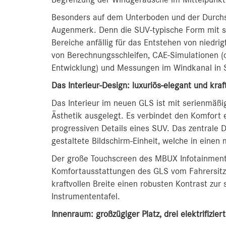
Begrenzung der Windgeräusche im Mittelpunkt 
Besonders auf dem Unterboden und der Durchs
Augenmerk. Denn die SUV-typische Form mit st
Bereiche anfällig für das Entstehen von niedr
von Berechnungsschleifen, CAE-Simulationen (
Entwicklung) und Messungen im Windkanal in Si
Das Interieur-Design: luxuriös-elegant und kraft
Das Interieur im neuen GLS ist mit serienmäßi
Ästhetik ausgelegt. Es verbindet den Komfort
progressiven Details eines SUV. Das zentrale 
gestaltete Bildschirm-Einheit, welche in einen
Der große Touchscreen des MBUX Infotainments
Komfortausstattungen des GLS vom Fahrersitz a
kraftvollen Breite einen robusten Kontrast zu
Instrumententafel.
Innenraum: großzügiger Platz, drei elektrifizier