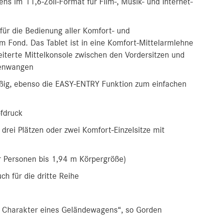
s im 11,6-Zoll-Format für Film-, Musik- und Internet-
für die Bedienung aller Komfort- und
Fond. Das Tablet ist in eine Komfort-Mittelarmlehne
weiterte Mittelkonsole zwischen den Vordersitzen und
tenwangen
mäßig, ebenso die EASY-ENTRY Funktion zum einfachen
pfdruck
drei Plätzen oder zwei Komfort-Einzelsitze mit
für Personen bis 1,94 m Körpergröße)
h für die dritte Reihe
 Charakter eines Geländewagens“, so Gorden