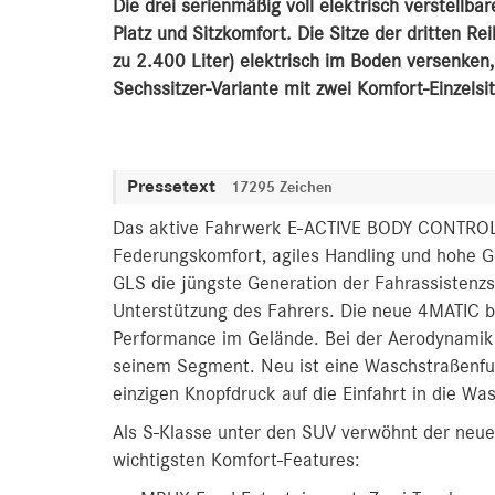
Die drei serienmäßig voll elektrisch verstellba
Platz und Sitzkomfort. Die Sitze der dritten R
zu 2.400 Liter) elektrisch im Boden versenken,
Sechssitzer-Variante mit zwei Komfort-Einzelsit
Pressetext
17295 Zeichen
Das aktive Fahrwerk E-ACTIVE BODY CONTROL a
Federungskomfort, agiles Handling und hohe 
GLS die jüngste Generation der Fahrassistenz
Unterstützung des Fahrers. Die neue 4MATIC bi
Performance im Gelände. Bei der Aerodynamik
seinem Segment. Neu ist eine Waschstraßenfun
einzigen Knopfdruck auf die Einfahrt in die Wa
Als S-Klasse unter den SUV verwöhnt der neue
wichtigsten Komfort-Features: