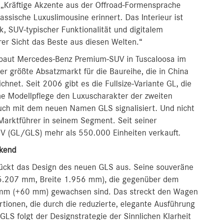
 „Kräftige Akzente aus der Offroad-Formensprache
lassische Luxuslimousine erinnert. Das Interieur ist
k, SUV-typischer Funktionalität und digitalem
er Sicht das Beste aus diesen Welten.“
, baut Mercedes-Benz Premium-SUV in Tuscaloosa im
 größte Absatzmarkt für die Baureihe, die in China
hnet. Seit 2006 gibt es die Fullsize-Variante GL, die
ne Modellpflege den Luxuscharakter der zweiten
auch mit dem neuen Namen GLS signalisiert. Und nicht
-Marktführer in seinem Segment. Seit seiner
V (GL/GLS) mehr als 550.000 Einheiten verkauft.
ckend
rückt das Design des neuen GLS aus. Seine souveräne
e 5.207 mm, Breite 1.956 mm), die gegenüber dem
mm (+60 mm) gewachsen sind. Das streckt den Wagen
rtionen, die durch die reduzierte, elegante Ausführung
LS folgt der Designstrategie der Sinnlichen Klarheit