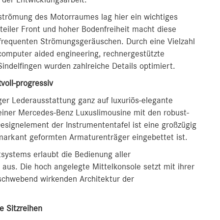
der Entwicklungsarbeit.
trömung des Motorraumes lag hier ein wichtiges
eiler Front und hoher Bodenfreiheit macht diese
igfrequenten Strömungsgeräuschen. Durch eine Vielzahl
computer aided engineering, rechnergestützte
ndelfingen wurden zahlreiche Details optimiert.
voll-progressiv
ger Lederausstattung ganz auf luxuriös-elegante
 einer Mercedes-Benz Luxuslimousine mit den robust-
Designelement der Instrumententafel ist eine großzügig
 markant geformten Armaturenträger eingebettet ist.
ystems erlaubt die Bedienung aller
us. Die hoch angelegte Mittelkonsole setzt mit ihrer
r schwebend wirkenden Architektur der
te Sitzreihen