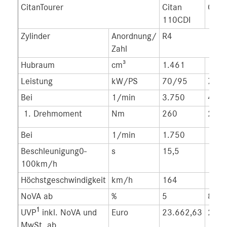
CitanTourer
Citan
Cita
110CDI
110
Zylinder
Anordnung/
R4
Zahl
Hubraum
cm³
1.461
1.33
Leistung
kW/PS
70/95
75/
Bei
1/min
3.750
4.50
Drehmoment
Nm
260
200
Bei
1/min
1.750
1.50
Beschleunigung0-
s
15,5
14,7
100km/h
Höchstgeschwindigkeit
km/h
164
168
NoVA ab
%
5
8
1
UVP
inkl. NoVA und
Euro
23.662,63
22.7
MwSt. ab