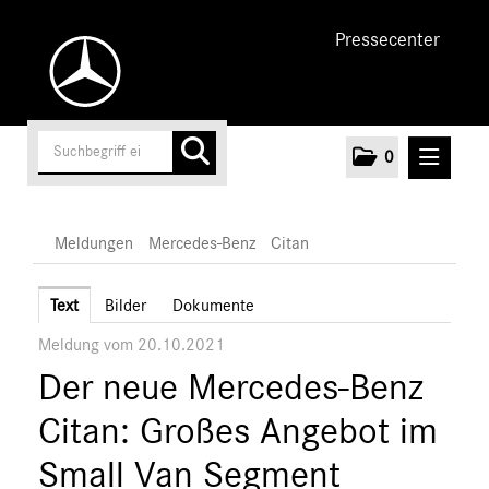
Pressecenter
0
MELDUNGEN
Meldungen
Mercedes-Benz
Citan
Unternehmen
Text
Bilder
Dokumente
Meldung vom 20.10.2021
Cars
Der neue Mercedes-Benz
Vans
Mercedes-Benz
Citan: Großes Angebot im
Citan
Small Van Segment
Vito