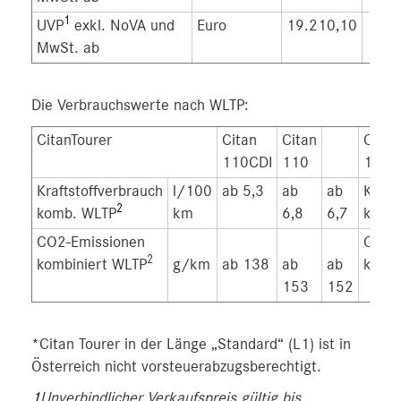
1
UVP
exkl. NoVA und
Euro
19.210,10
18.0
MwSt. ab
Die Verbrauchswerte nach WLTP:
CitanTourer
Citan
Citan
Citan
110CDI
110
113
Kraftstoffverbrauch
l/100
ab 5,3
ab
ab
Kraft
2
komb. WLTP
km
6,8
6,7
komb
CO2-Emissionen
CO2-
2
kombiniert WLTP
g/km
ab 138
ab
ab
kombi
153
152
*Citan Tourer in der Länge „Standard“ (L1) ist in
Österreich nicht vorsteuerabzugsberechtigt.
1
Unverbindlicher Verkaufspreis gültig bis