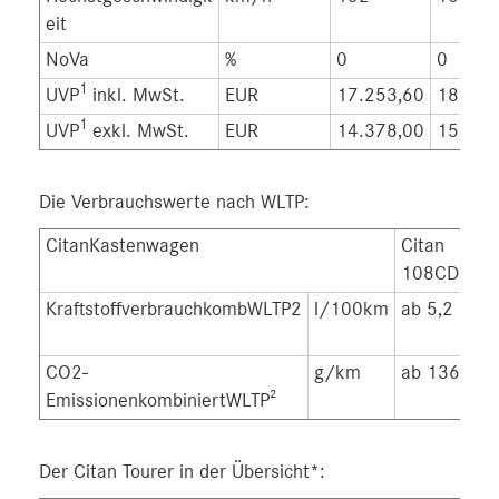
eit
NoVa
%
0
0
1
UVP
inkl. MwSt.
EUR
17.253,60
18.127
1
UVP
exkl. MwSt.
EUR
14.378,00
15.106
Die Verbrauchswerte nach WLTP:
CitanKastenwagen
Citan
Ci
108CDI
11
KraftstoffverbrauchkombWLTP2
l/100km
ab 5,2
ab
CO2-
g/km
ab 136
ab
EmissionenkombiniertWLTP²
Der Citan Tourer in der Übersicht*: