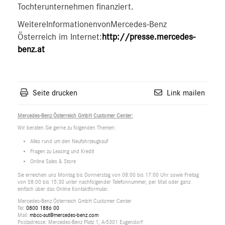
Tochterunternehmen finanziert.
WeitereInformationenvonMercedes-Benz
Österreich im Internet:
http://presse.mercedes-
benz.at
Seite drucken
Link mailen
Mercedes-Benz Österreich GmbH Customer Center:
Wir beraten Sie gerne zu folgenden Themen:
Alles rund um den Neufahrzeugkauf
Fragen zu Leasing und Kredit
Online Sales & Store
Sie erreichen uns Montag bis Donnerstag von 08:00 bis 17:00 Uhr sowie Freitag
von 08:00 bis 15:30 unter nachfolgender Telefonnummer, per Mail oder ganz
einfach über das Online Kontaktformular.
Mercedes-Benz Österreich GmbH Customer Center
Tel:
0800 1886 00
Mail:
mbcc-aut@mercedes-benz.com
Postadresse: Mercedes-Benz Platz 1, A-5301 Eugendorf