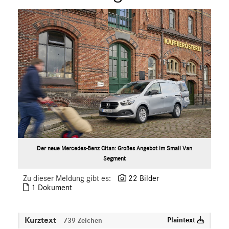
Marco Polo
X-Klasse
Sprinter
eVito
EQV
V-Klasse
VLE
EQ
Marken & Produkte
MEDIA
Der neue Mercedes-Benz Citan: Großes Angebot im Small Van
Segment
ÜBER UNS
Zu dieser Meldung gibt es:
22 Bilder
ANSPRECHPARTNER
1 Dokument
Kurztext
Plaintext
739 Zeichen