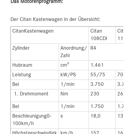
Das Motorenprogramm:
Der Citan Kastenwagen in der Übersicht:
CitanKastenwagen
Citan
Citan
108CDI
110CDI
Zylinder
Anordnung/
R4
Zahl
Hubraum
cm³
1.461
Leistung
kW/PS
55/75
70/95
Bei
1/min
3.750
3.750
Drehmoment
Nm
230
260
Bei
1/min
1.750
1.750
Beschleunigung0-
s
18,0
13,8
100km/h
Höchstgeschwindigk
km/h
152
164