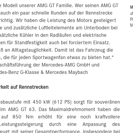
te Modell unserer AMG GT Familie. Wer seinen AMG GT
M
 auch ein paar schnelle Runden auf der Rennstrecke
d
P
richtig. Wir haben die Leistung des Motors gesteigert
M
e und zusätzliche Luftleitelemente am Unterboden bei
ätzliche Kühler in den Radläufen und elektrische
 für Standfestigkeit auch bei forciertem Einsatz.
ß an Alltagstauglichkeit. Damit ist das Fahrzeug die
 die für jeden Sportwagenfan etwas zu bieten hat.“
Geschäftsführung der Mercedes-AMG GmbH und
edes-Benz G-Klasse & Mercedes Maybach
rkeit auf Rennstrecken
usbaustufe mit 450 kW (612 PS) sorgt für souveränen
ls im AMG GT 63. Das Maximaldrehmoment haben die
 auf 850 Nm erhöht für eine noch kraftvollere
Leistungssteigerung durch eine Anpassung des
eugt mit seiner Gesamtperformance, insbesondere bei