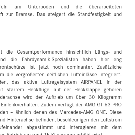
ufeln am Unterboden und die überarbeiteten
t zur Bremse. Das steigert die Standfestigkeit und
ht die Gesamtperformance hinsichtlich Längs- und
nd die Fahrdynamik-Spezialisten haben hier eng
ontschürze ist jetzt noch dominanter. Zusätzliche
 die vergrößerten seitlichen Lufteinlässe integriert.
den, das aktive Luftregelsystem AIRPANEL in der
it starrem Heckflügel auf der Heckklappe gehören
orderachse wird der Auftrieb um über 30 Kilogramm
en Einlenkverhalten. Zudem verfügt der AMG GT 63 PRO
rboden – ähnlich denen des Mercedes‑AMG ONE. Diese
 und Hinterachse befinden, beschleunigen den Luftstrom
feinander abgestimmt und interagieren mit dem