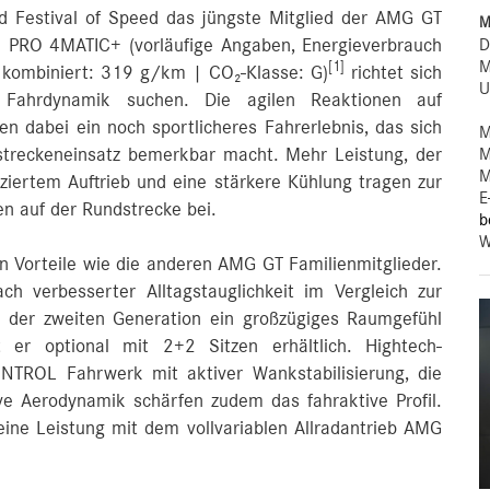
estival of Speed das jüngste Mitglied der AMG GT
M
D
3 PRO 4MATIC+ (vorläufige Angaben, Energieverbrauch
M
[1]
 kombiniert: 319 g/km | CO₂-Klasse: G)
richtet sich
U
e Fahrdynamik suchen. Die agilen Reaktionen auf
n dabei ein noch sportlicheres Fahrerlebnis, das sich
M
M
streckeneinsatz bemerkbar macht. Mehr Leistung, der
M
ziertem Auftrieb und eine stärkere Kühlung tragen zur
E
n auf der Rundstrecke bei.
b
W
en Vorteile wie die anderen AMG GT Familienmitglieder.
 verbesserter Alltagstauglichkeit im Vergleich zur
 der zweiten Generation ein großzügiges Raumgefühl
er optional mit 2+2 Sitzen erhältlich. Hightech-
ROL Fahrwerk mit aktiver Wankstabilisierung, die
ve Aerodynamik schärfen zudem das fahraktive Profil.
eine Leistung mit dem vollvariablen Allradantrieb AMG