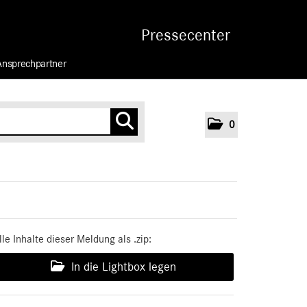
Pressecenter
Ansprechpartner
0
lle Inhalte dieser Meldung als .zip:
In die Lightbox legen