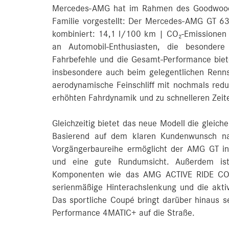
Mercedes-AMG hat im Rahmen des Goodwood F
Familie vorgestellt: Der Mercedes-AMG GT 6
kombiniert: 14,1 l/100 km | CO₂-Emissionen
an Automobil-Enthusiasten, die besonder
Fahrbefehle und die Gesamt-Performance biete
insbesondere auch beim gelegentlichen Renn
aerodynamische Feinschliff mit nochmals redu
erhöhten Fahrdynamik und zu schnelleren Zeite
Gleichzeitig bietet das neue Modell die gleich
Basierend auf dem klaren Kundenwunsch nach
Vorgängerbaureihe ermöglicht der AMG GT in
und eine gute Rundumsicht. Außerdem ist 
Komponenten wie das AMG ACTIVE RIDE CONT
serienmäßige Hinterachslenkung und die akti
Das sportliche Coupé bringt darüber hinaus s
Performance 4MATIC+ auf die Straße.