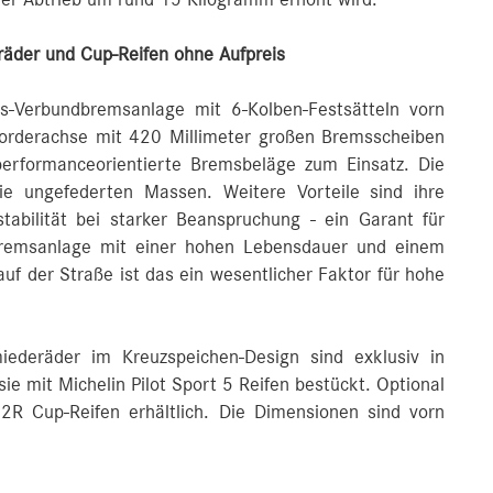
der Abtrieb um rund 15 Kilogramm erhöht wird.
äder und Cup-Reifen ohne Aufpreis
s-Verbundbremsanlage mit 6‑Kolben‑Festsätteln vorn
 Vorderachse mit 420 Millimeter großen Bremsscheiben
rformanceorientierte Bremsbeläge zum Einsatz. Die
ie ungefederten Massen. Weitere Vorteile sind ihre
tabilität bei starker Beanspruchung ‑ ein Garant für
Bremsanlage mit einer hohen Lebensdauer und einem
uf der Straße ist das ein wesentlicher Faktor für hohe
iederäder im Kreuzspeichen‑Design sind exklusiv in
ie mit Michelin Pilot Sport 5 Reifen bestückt. Optional
 2R Cup-Reifen erhältlich. Die Dimensionen sind vorn