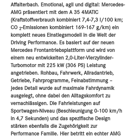
Affalterbach. Emotional, agil und digital: Mercedes-
MEDIA
AMG präsentiert mit dem A 35 4MATIC
(Kraftstoffverbrauch kombiniert 7,4-7,3 l/100 km;
ÜBER UNS
CO
-Emissionen kombiniert 169-167 g/km) ein
2
komplett neues Einstiegsmodell in die Welt der
ANSPRECHPARTNER
Driving Performance. Es basiert auf der neuen
Mercedes Frontantriebsplattform und wird von
einem neu entwickelten 2,0-Liter-Vierzylinder-
Turbomotor mit 225 kW (306 PS) Leistung
angetrieben. Rohbau, Fahrwerk, Allradantrieb,
Getriebe, Fahrprogramme, Feinabstimmung –
jedes Detail wurde auf maximale Fahrdynamik
ausgelegt, ohne dabei den Alltagskomfort zu
vernachlässigen. Die Fahrleistungen auf
Sportwagen-Niveau (Beschleunigung 0-100 km/h
in 4,7 Sekunden) und das spezifische Design
stärken ebenfalls die Zugehörigkeit zur
Performance Familie. Hier betritt ein echter AMG