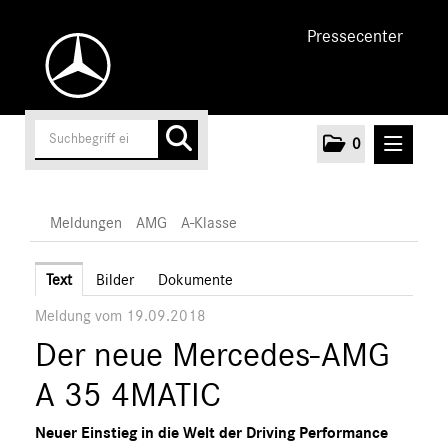
Pressecenter
0
MELDUNGEN
Meldungen
AMG
A-Klasse
Unternehmen
Text
Bilder
Dokumente
Meldung vom 19.09.2018
Cars
Der neue Mercedes-AMG
AMG
A-Klasse
A 35 4MATIC
C-Klasse
Neuer Einstieg in die Welt der Driving Performance
E-Klasse