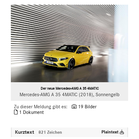
S-Klasse
SL
SLC
GLC
GLE
GT R
GT C
GT 4-Türer Coupé
CLA
EQ
Der neue Mercedes-AMG A 35 4MATIC
Maybach
Mercedes-AMG A 35 4MATIC (2018), Sonnengelb
Mercedes-Benz
Zu dieser Meldung gibt es:
19 Bilder
smart
1 Dokument
G-Klasse
Vans
Kurztext
Plaintext
821 Zeichen
Marken & Produkte