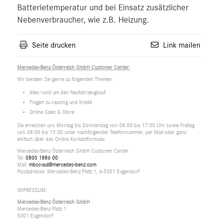
Batterietemperatur und bei Einsatz zusätzlicher
Nebenverbraucher, wie z.B. Heizung.
Seite drucken
Link mailen
Mercedes-Benz Österreich GmbH Customer Center:
Wir beraten Sie gerne zu folgenden Themen:
Alles rund um den Neufahrzeugkauf
Fragen zu Leasing und Kredit
Online Sales & Store
Sie erreichen uns Montag bis Donnerstag von 08:00 bis 17:00 Uhr sowie Freitag
von 08:00 bis 15:30 unter nachfolgender Telefonnummer, per Mail oder ganz
einfach über das Online Kontaktformular.
Mercedes-Benz Österreich GmbH Customer Center
Tel:
0800 1886 00
Mail:
mbcc-aut@mercedes-benz.com
Postadresse: Mercedes-Benz Platz 1, A-5301 Eugendorf
IMPRESSUM:
Mercedes-Benz Österreich GmbH
Mercedes-Benz Platz 1
5301 Eugendorf