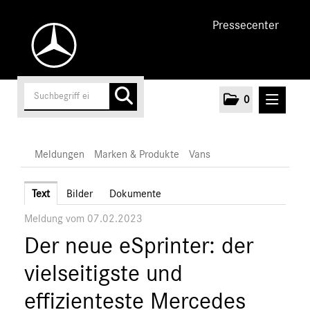
Pressecenter
0
MELDUNGEN
Meldungen
Marken & Produkte
Vans
Unternehmen
Text
Bilder
Dokumente
Meldung vom 07.02.2023
Cars
Der neue eSprinter: der
Vans
Mercedes-Benz
vielseitigste und
EQ
effizienteste Mercedes
Marken & Produkte