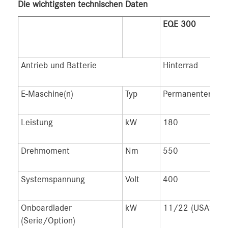
Die wichtigsten technischen Daten
EQE 300
EQ
Antrieb und Batterie
Hinterrad
E-Maschine(n)
Typ
Permanenterregt
Leistung
kW
180
21
Drehmoment
Nm
550
56
Systemspannung
Volt
400
Onboardlader
kW
11/22 (USA: 9,6
(Serie/Option)