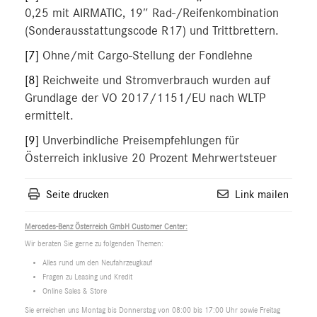
0,25 mit AIRMATIC, 19″ Rad-/Reifenkombination
(Sonderausstattungscode R17) und Trittbrettern.
[7]
Ohne/mit Cargo-Stellung der Fondlehne
[8]
Reichweite und Stromverbrauch wurden auf
Grundlage der VO 2017/1151/EU nach WLTP
ermittelt.
[9]
Unverbindliche Preisempfehlungen für
Österreich inklusive 20 Prozent Mehrwertsteuer
Seite drucken
Link mailen
Mercedes-Benz Österreich GmbH Customer Center:
Wir beraten Sie gerne zu folgenden Themen:
Alles rund um den Neufahrzeugkauf
Fragen zu Leasing und Kredit
Online Sales & Store
Sie erreichen uns Montag bis Donnerstag von 08:00 bis 17:00 Uhr sowie Freitag