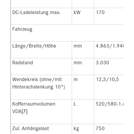
DC-Ladeleistung max.
kW
170
Fahrzeug
Länge/Breite/Höhe
mm
4.863/1.940/1
Radstand
mm
3.030
Wendekreis (ohne/mit
m
12,3/10,5
Hinterachslenkung 10°)
Kofferraumvolumen
L
520/580-1.675
VDA
[7]
Zul. Anhängelast
kg
750