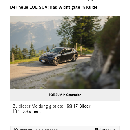
smart
Der neue EQE SUV: das Wichtigste in Kürze
G-Klasse
Vans
Marken & Produkte
MEDIA
ÜBER UNS
ANSPRECHPARTNER
EQE SUV in Österreich
Zu dieser Meldung gibt es:
17 Bilder
1 Dokument
Kurztext
Plaintext