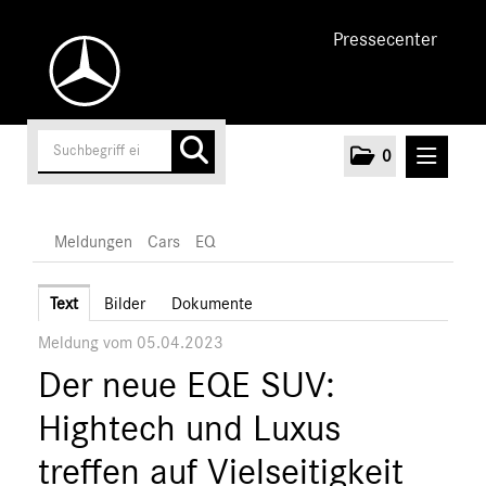
Pressecenter
0
MELDUNGEN
Meldungen
Cars
EQ
Unternehmen
Text
Bilder
Dokumente
Meldung vom 05.04.2023
Cars
Der neue EQE SUV:
AMG
EQ
Hightech und Luxus
Maybach
treffen auf Vielseitigkeit
Mercedes-Benz