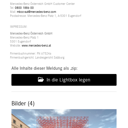
Mercedes-Benz Österreich GmbH Customer Center
Tel:
0800 1886 00
Mail:
mbcc-aut@mercedes-benz.com
Postadresse: Mercedes-Benz Platz 1, A-5301 Eugendorf
IMPRESSUM:
Mercedes-Benz Österreich GmbH
Mercedes-Benz Platz 1
5301 Eugendorf
Website:
www.mercedes-benz.at
Firmenbuchnummer: FN 67524a
Firmenbuchgericht: Landesgericht Salzburg
Alle Inhalte dieser Meldung als .zip:
In die Lightbox legen
Bilder (4)