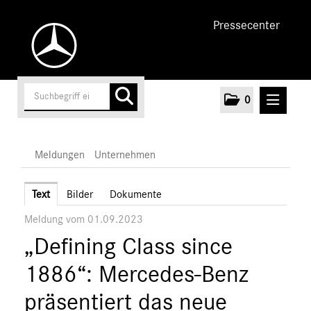
Pressecenter
0
MELDUNGEN
Meldungen
Unternehmen
Unternehmen
Text
Bilder
Dokumente
Meldung vom 01.09.2023
Marken & Produkte
„Defining Class since
MEDIA
1886“: Mercedes-Benz
ÜBER UNS
präsentiert das neue
ANSPRECHPARTNER