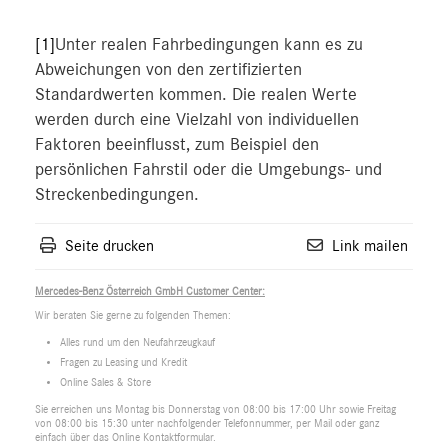
[1]
Unter realen Fahrbedingungen kann es zu
Abweichungen von den zertifizierten
Standardwerten kommen. Die realen Werte
werden durch eine Vielzahl von individuellen
Faktoren beeinflusst, zum Beispiel den
persönlichen Fahrstil oder die Umgebungs- und
Streckenbedingungen.
Seite drucken
Link mailen
Mercedes-Benz Österreich GmbH Customer Center:
Wir beraten Sie gerne zu folgenden Themen:
Alles rund um den Neufahrzeugkauf
Fragen zu Leasing und Kredit
Online Sales & Store
Sie erreichen uns Montag bis Donnerstag von 08:00 bis 17:00 Uhr sowie Freitag
von 08:00 bis 15:30 unter nachfolgender Telefonnummer, per Mail oder ganz
einfach über das Online Kontaktformular.