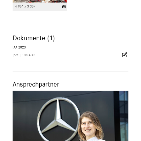
4 961 x 3 307
Dokumente (1)
IAA 2023
.pdf
|
138,4 KB
Ansprechpartner