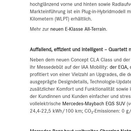
hochglänzend vorne und hinten sowie Radlaufv
Markteinführung ist ein Plug-in-Hybridmodell m
Kilometern (WLPT) erhältlich.
Mehr zur
neuen E-Klasse All-Terrain
.
Auffallend, effizient und intelligent – Quartett
Neben dem neuen Concept CLA Class und der E-K
ihr Messedebüt auf der IAA Mobility:
der EQA, 
profitiert von einer Vielzahl an Upgrades, die
ausgeprägte Designdetails, Technologie-Updat
zusätzlicher Komfort und Funktionalität sowie 
der Kundinnen und Kunden einfacher und stress
vollelektrische
Mercedes-Maybach EQS SUV
(v
24,4‑22,5 kWh/100 km; CO₂-Emissionen: 0 g