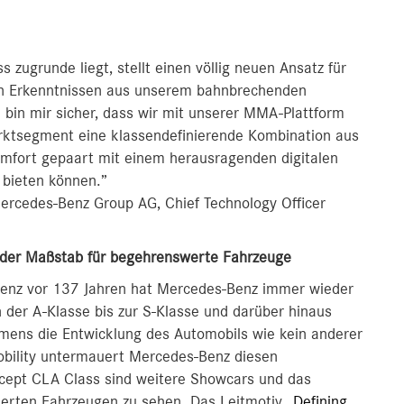
zugrunde liegt, stellt einen völlig neuen Ansatz für
en Erkenntnissen aus unserem bahnbrechenden
bin mir sicher, dass wir mit unserer MMA-Plattform
ktsegment eine klassendefinierende Kombination aus
Komfort gepaart mit einem herausragenden digitalen
 bieten können.”
ercedes-Benz Group AG, Chief Technology Officer
n der Maßstab für begehrenswerte Fahrzeuge
 Benz vor 137 Jahren hat Mercedes-Benz immer wieder
 der A-Klasse bis zur S-Klasse und darüber hinaus
mens die Entwicklung des Automobils wie kein anderer
Mobility untermauert Mercedes-Benz diesen
ncept CLA Class sind weitere Showcars und das
zierten Fahrzeugen zu sehen. Das Leitmotiv
„Defining