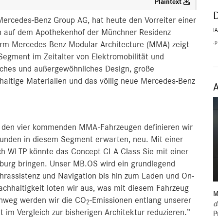
Plaintext
 Mercedes‑Benz Group AG, hat heute den Vorreiter einer
I
on auf dem Apothekenhof der Münchner Residenz
.p
form Mercedes-Benz Modular Architecture (MMA) zeigt
egment im Zeitalter von Elektromobilität und
isches und außergewöhnliches Design, große
haltige Materialien und das völlig neue Mercedes-Benz
d den vier kommenden MMA-Fahrzeugen definieren wir
unden in diesem Segment erwarten, neu. Mit einer
ch WLTP könnte das Concept CLA Class Sie mit einer
urg bringen. Unser MB.OS wird ein grundlegend
hrassistenz und Navigation bis hin zum Laden und On-
chhaltigkeit loten wir aus, was mit diesem Fahrzeug
M
inweg werden wir die CO
-Emissionen entlang unserer
2
d
im Vergleich zur bisherigen Architektur reduzieren.”
P