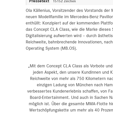
Pressetext
15152 Zeichen
Ola Källenius, Vorsitzender des Vorstands der
neuen Modellfamilie im Mercedes-Benz Pavill
enthüllt: Konzipiert auf der kommenden Platt
das Concept CLA Class, wie die Marke dieses S
Digitalisierung aufwerten wird – durch ästhet
Reichweite, bahnbrechende Innovationen, nach
Operating System (MB.OS).
„Mit dem Concept CLA Class als Vorbote un
jeden Aspekt, den unsere Kundinnen und K
Reichweite von mehr als 750 Kilometern na
einzigen Ladung von München nach Hamb
verbessertes Kundenerlebnis schaffen, von Fa
Board-Entertainment. Und auch in Sachen Na
möglich ist. Über die gesamte MMA-Flotte h
Wertschöpfungskette um mehr als 40 Prozent 