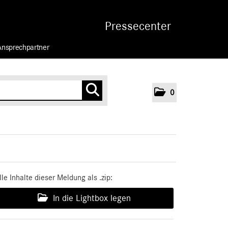
Pressecenter
Ansprechpartner
0
lle Inhalte dieser Meldung als .zip:
In die Lightbox legen