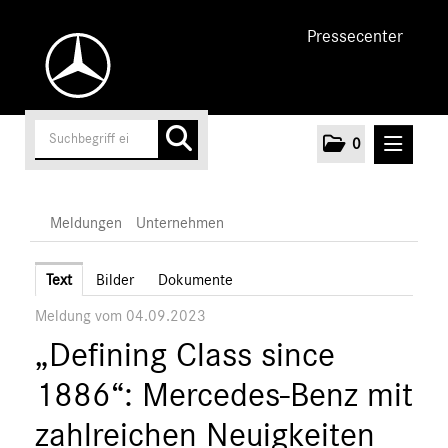
Pressecenter
0
MELDUNGEN
Meldungen
Unternehmen
Unternehmen
Text
Bilder
Dokumente
Meldung vom 04.09.2023
Marken & Produkte
„Defining Class since
MEDIA
1886“: Mercedes-Benz mit
ÜBER UNS
zahlreichen Neuigkeiten
ANSPRECHPARTNER