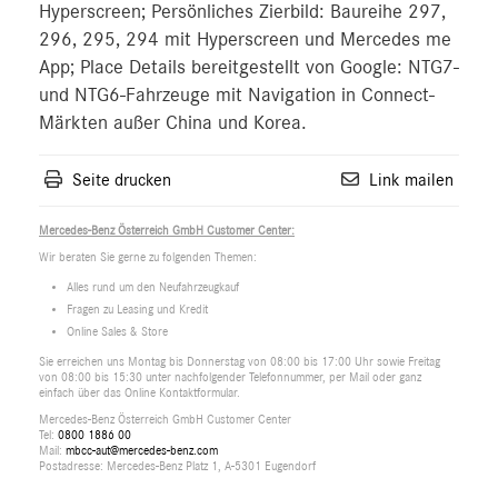
Hyperscreen; Persönliches Zierbild: Baureihe 297,
296, 295, 294 mit Hyperscreen und Mercedes me
App; Place Details bereitgestellt von Google: NTG7-
und NTG6-Fahrzeuge mit Navigation in Connect-
Märkten außer China und Korea.
Seite drucken
Link mailen
Mercedes-Benz Österreich GmbH Customer Center:
Wir beraten Sie gerne zu folgenden Themen:
Alles rund um den Neufahrzeugkauf
Fragen zu Leasing und Kredit
Online Sales & Store
Sie erreichen uns Montag bis Donnerstag von 08:00 bis 17:00 Uhr sowie Freitag
von 08:00 bis 15:30 unter nachfolgender Telefonnummer, per Mail oder ganz
einfach über das Online Kontaktformular.
Mercedes-Benz Österreich GmbH Customer Center
Tel:
0800 1886 00
Mail:
mbcc-aut@mercedes-benz.com
Postadresse: Mercedes-Benz Platz 1, A-5301 Eugendorf