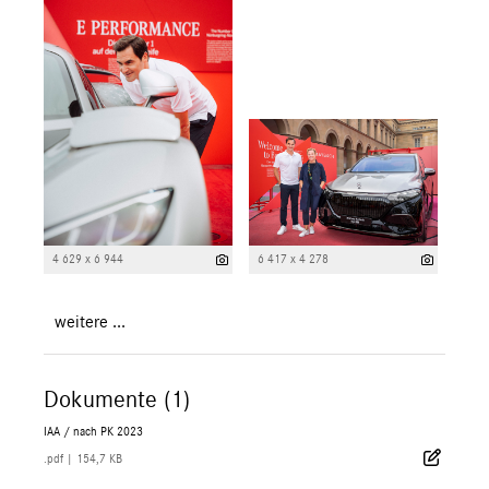
4 629 x 6 944
6 417 x 4 278
weitere ...
Dokumente (1)
IAA / nach PK 2023
.pdf
|
154,7 KB