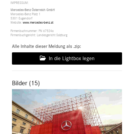
IMPRESSUM:
Mercedes-Benz Österreich GmbH
Mercedes-Benz Platz 1
5301 Eugendorf
Website:
www.mercedes-benz.at
Firmenbuchnummer: FN 67524a
Firmenbuchgericht: Landesgericht Salzburg
Alle Inhalte dieser Meldung als .zip:
In die Lightbox legen
Bilder (15)