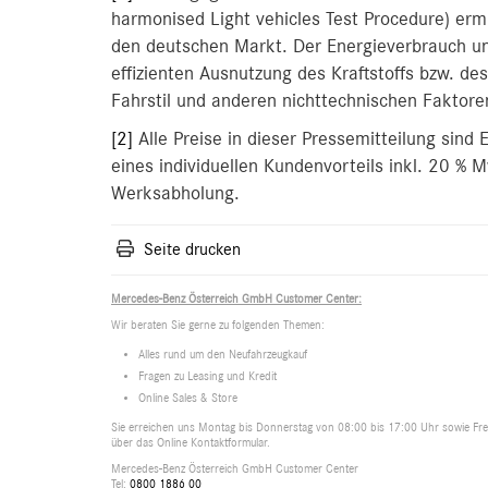
harmonised Light vehicles Test Procedure) erm
den deutschen Markt. Der Energieverbrauch u
effizienten Ausnutzung des Kraftstoffs bzw. d
Fahrstil und anderen nichttechnischen Faktore
[2]
Alle Preise in dieser Pressemitteilung sind
eines individuellen Kundenvorteils inkl. 20 % 
Werksabholung.
Seite drucken
Mercedes-Benz Österreich GmbH Customer Center:
Wir beraten Sie gerne zu folgenden Themen:
Alles rund um den Neufahrzeugkauf
Fragen zu Leasing und Kredit
Online Sales & Store
Sie erreichen uns Montag bis Donnerstag von 08:00 bis 17:00 Uhr sowie Frei
über das Online Kontaktformular.
Mercedes-Benz Österreich GmbH Customer Center
Tel:
0800 1886 00