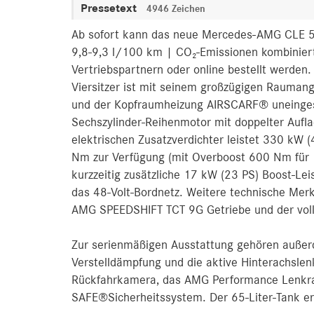
Pressetext
4946 Zeichen
Ab sofort kann das neue Mercedes-AMG CLE 53
9,8-9,3 l/100 km | CO₂-Emissionen kombinier
Vertriebspartnern oder online bestellt werden
Viersitzer ist mit seinem großzügigen Rauma
und der Kopfraumheizung AIRSCARF® uneingesch
Sechszylinder-Reihenmotor mit doppelter Aufl
elektrischen Zusatzverdichter leistet 330 kW 
Nm zur Verfügung (mit Overboost 600 Nm für 10
kurzzeitig zusätzliche 17 kW (23 PS) Boost-
das 48-Volt-Bordnetz. Weitere technische Mer
AMG SPEEDSHIFT TCT 9G Getriebe und der voll
Zur serienmäßigen Ausstattung gehören auß
Verstelldämpfung und die aktive Hinterachslen
Rückfahrkamera, das AMG Performance Lenkra
SAFE®Sicherheitssystem. Der 65-Liter-Tank er