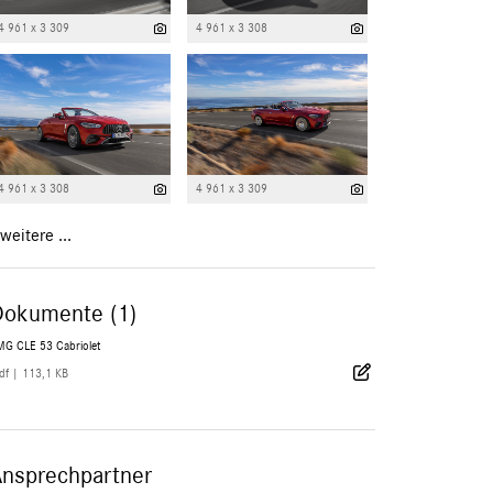
4 961 x 3 309
4 961 x 3 308
4 961 x 3 308
4 961 x 3 309
weitere ...
Dokumente (1)
MG CLE 53 Cabriolet
df
|
113,1 KB
Ansprechpartner