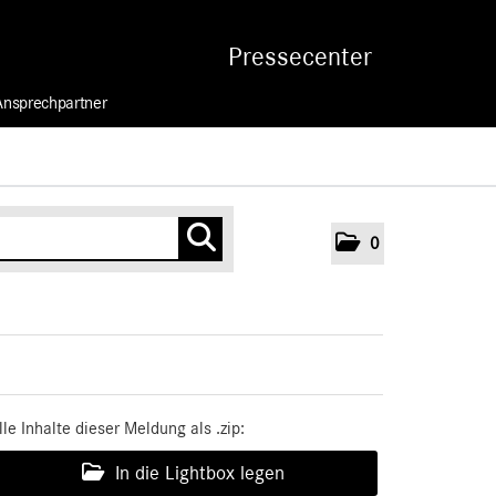
Pressecenter
Ansprechpartner
0
lle Inhalte dieser Meldung als .zip:
In die Lightbox legen