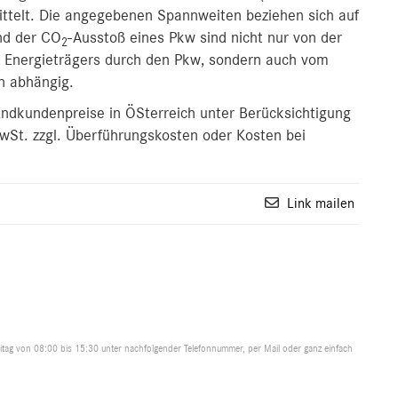
ittelt. Die angegebenen Spannweiten beziehen sich auf
nd der CO
-Ausstoß eines Pkw sind nicht nur von der
2
es Energieträgers durch den Pkw, sondern auch vom
n abhängig.
 Endkundenpreise in ÖSterreich unter Berücksichtigung
MwSt. zzgl. Überführungskosten oder Kosten bei
Link mailen
tag von 08:00 bis 15:30 unter nachfolgender Telefonnummer, per Mail oder ganz einfach