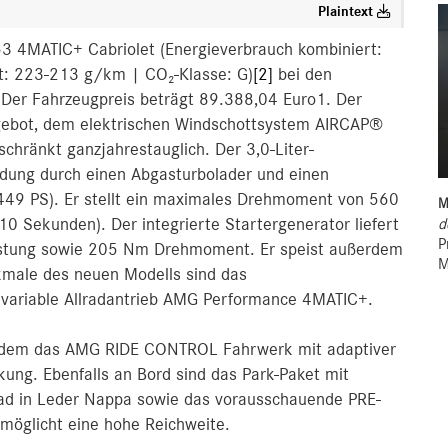
Plaintext
 4MATIC+ Cabriolet (Energieverbrauch kombiniert:
t: 223-213 g/km | CO₂-Klasse: G)
[2]
bei den
. Der Fahrzeugpreis beträgt 89.388,04 Euro1. Der
ngebot, dem elektrischen Windschottsystem AIRCAP®
ränkt ganzjahrestauglich. Der 3,0-Liter-
adung durch einen Abgasturbolader und einen
(449 PS). Er stellt ein maximales Drehmoment von 560
M
d
 Sekunden). Der integrierte Startergenerator liefert
P
Leistung sowie 205 Nm Drehmoment. Er speist außerdem
M
kmale des neuen Modells sind das
variable Allradantrieb AMG Performance 4MATIC+.
erdem das AMG RIDE CONTROL Fahrwerk mit adaptiver
kung. Ebenfalls an Bord sind das Park-Paket mit
d in Leder Nappa sowie das vorausschauende PRE-
möglicht eine hohe Reichweite.